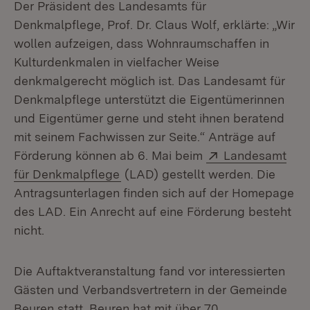
Der Präsident des Landesamts für
Denkmalpflege, Prof. Dr. Claus Wolf, erklärte: „Wir
wollen aufzeigen, dass Wohnraumschaffen in
Kulturdenkmalen in vielfacher Weise
denkmalgerecht möglich ist. Das Landesamt für
Denkmalpflege unterstützt die Eigentümerinnen
und Eigentümer gerne und steht ihnen beratend
mit seinem Fachwissen zur Seite.“ Anträge auf
Extern:
Förderung können ab 6. Mai beim
Landesamt
(Öffnet in neuem Fenster)
für Denkmalpflege
(LAD) gestellt werden. Die
Antragsunterlagen finden sich auf der Homepage
des LAD. Ein Anrecht auf eine Förderung besteht
nicht.
Die Auftaktveranstaltung fand vor interessierten
Gästen und Verbandsvertretern in der Gemeinde
Beuren statt. Beuren hat mit über 70