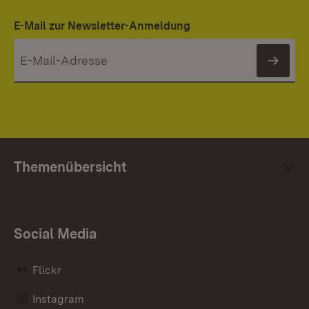
E-Mail zur Newsletter-Anmeldung
News
Themenübersicht
Social Media
Flickr
Instagram