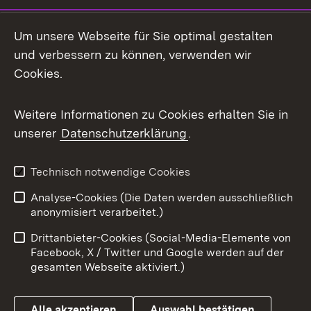
LinkedIn
Um unsere Webseite für Sie optimal gestalten
Mastodon
und verbessern zu können, verwenden wir
Cookies.
Messenger
Social Wall
Weitere Informationen zu Cookies erhalten Sie in
unserer
Datenschutzerklärung
.
X / Twitter
Youtube
Technisch notwendige Cookies
Analyse-Cookies (Die Daten werden ausschließlich
Zum 
anonymisiert verarbeitet.)
Impressum
Kontakt
Drittanbieter-Cookies (Social-Media-Elemente von
Benutzungshinweise
Barrierefreiheit
Facebook, X / Twitter und Google werden auf der
gesamten Webseite aktiviert.)
Datenschutz
Cookies
Alle akzeptieren
Auswahl bestätigen