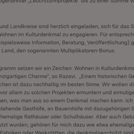
ogenannter „Leuchtturmprojekte“ bis zu einer Summe v
nd Landkreise sind herzlich eingeladen, sich für da
Wohnen im Kulturdenkmal zu engagieren. Für entsprec
pielsweise Information, Beratung, Veröffentlichung) gi
 Land, den sogenannten Multiplikatoren-Bonus.
gramm setzen wir ein Zeichen: Wohnen in Kulturdenkma
inzigartigen Charme“, so Razavi. „Einem historischen 
hen ist dazu nachhaltig im besten Sinne. Wir wollen d
or allem zu solchen Projekten ermuntern und ermutige
eigen, was man aus so einem Denkmal machen kann. Ic
rstehende Gasthöfe, an Bauernhöfe mit dazugehörigen 
ehemalige Rathäuser oder Schulhäuser. Aber auch Gebä
tzt wurden, gehören für mich dazu wie etwa ehemalig
Fabriken oder Werkstätten, die denkmalgeschützt sind