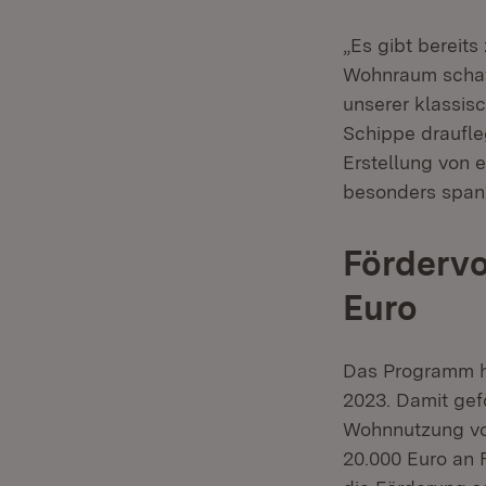
„Es gibt bereit
Wohnraum schaff
unserer klassis
Schippe draufle
Erstellung von 
besonders spann
Fördervo
Euro
Das Programm ha
2023. Damit gef
Wohnnutzung vo
20.000 Euro an 