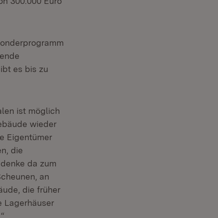
on 300.000 Euro
s Sonderprogramm
hende
bt es bis zu
len ist möglich
Gebäude wieder
ie Eigentümer
n, die
h denke da zum
Scheunen, an
ude, die früher
e Lagerhäuser
.“