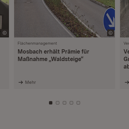
Flächenmanagement
Ve
Mosbach erhält Prämie für
V
Maßnahme „Waldsteige“
G
a
Mehr
Zu Kachel: 0
Zu Kachel: 3
Zu Kachel: 6
Zu Kachel: 9
Zu Kachel: 12