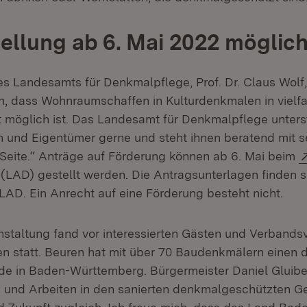
ellung ab 6. Mai 2022 möglic
s Landesamts für Denkmalpflege, Prof. Dr. Claus Wolf, 
n, dass Wohnraumschaffen in Kulturdenkmalen in vielf
möglich ist. Das Landesamt für Denkmalpflege unterst
 und Eigentümer gerne und steht ihnen beratend mit 
Seite.“ Anträge auf Förderung können ab 6. Mai beim
(Öffnet in neuem Fenster)
(LAD) gestellt werden. Die Antragsunterlagen finden s
D. Ein Anrecht auf eine Förderung besteht nicht.
nstaltung fand vor interessierten Gästen und Verbandsve
 statt. Beuren hat mit über 70 Baudenkmälern einen d
 in Baden-Württemberg. Bürgermeister Daniel Gluiber
 und Arbeiten in den sanierten denkmalgeschützten G