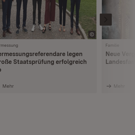
rmessung
Familie
ermessungsreferendare legen
Neue Verg
roße Staatsprüfung erfolgreich
Landesfam
b
Mehr
Mehr