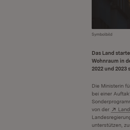
Symbolbild
Das Land start
Wohnraum in de
2022 und 2023 
Die Ministerin 
bei einer Aufta
Sonderprogramm 
Exter
von der
Land
Landesregierun
unterstützen, z