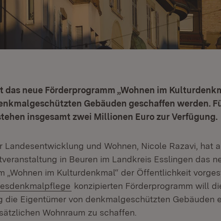
et das neue Förderprogramm „Wohnen im Kulturdenkma
nkmalgeschützten Gebäuden geschaffen werden. Für
stehen insgesamt zwei Millionen Euro zur Verfügung.
für Landesentwicklung und Wohnen, Nicole Razavi, hat 
ktveranstaltung in Beuren im Landkreis Esslingen das n
„Wohnen im Kulturdenkmal“ der Öffentlichkeit vorgest
n:
(Öffnet in neuem Fenster)
esdenkmalpflege
konzipierten Förderprogramm will di
g die Eigentümer von denkmalgeschützten Gebäuden 
usätzlichen Wohnraum zu schaffen.