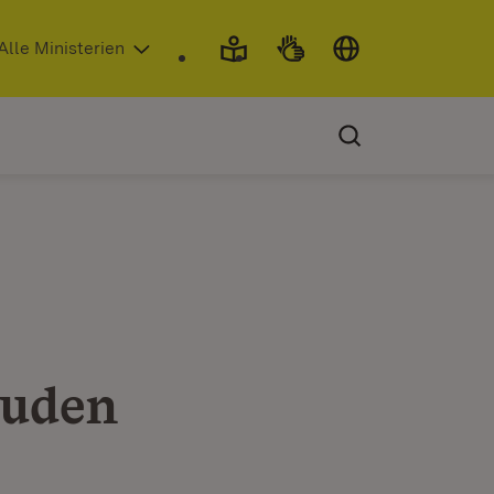
 in neuem Fenster)
Alle Ministerien
äuden