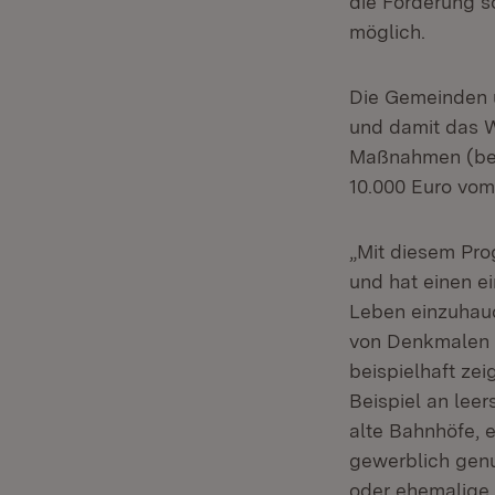
die Förderung s
möglich.
Die Gemeinden u
und damit das 
Maßnahmen (beis
10.000 Euro vom
„Mit diesem Pro
und hat einen e
Leben einzuhauc
von Denkmalen v
beispielhaft z
Beispiel an lee
alte Bahnhöfe, 
gewerblich genu
oder ehemalige 