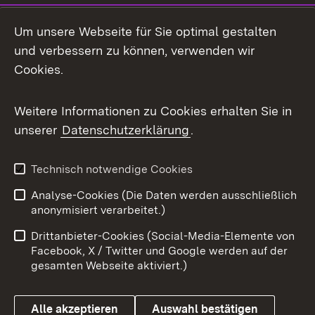
LinkedIn
Um unsere Webseite für Sie optimal gestalten
Mastodon
und verbessern zu können, verwenden wir
Cookies.
Messenger
Social Wall
Weitere Informationen zu Cookies erhalten Sie in
unserer
Datenschutzerklärung
.
X / Twitter
Youtube
Technisch notwendige Cookies
Analyse-Cookies (Die Daten werden ausschließlich
Zum 
anonymisiert verarbeitet.)
Impressum
Kontakt
Drittanbieter-Cookies (Social-Media-Elemente von
Benutzungshinweise
Barrierefreiheit
Facebook, X / Twitter und Google werden auf der
gesamten Webseite aktiviert.)
Datenschutz
Cookies
Alle akzeptieren
Auswahl bestätigen