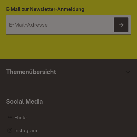
E-Mail zur Newsletter-Anmeldung
News
Themenübersicht
Social Media
Flickr
Instagram