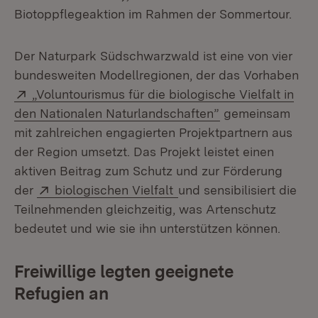
Biotoppflegeaktion im Rahmen der Sommertour.
Der Naturpark Südschwarzwald ist eine von vier
bundesweiten Modellregionen, der das Vorhaben
Extern:
„Voluntourismus für die biologische Vielfalt in
(Öffnet in neuem
den Nationalen Naturlandschaften”
gemeinsam
mit zahlreichen engagierten Projektpartnern aus
der Region umsetzt. Das Projekt leistet einen
aktiven Beitrag zum Schutz und zur Förderung
Extern:
(Öffnet in neuem Fenste
der
biologischen Vielfalt
und sensibilisiert die
Teilnehmenden gleichzeitig, was Artenschutz
bedeutet und wie sie ihn unterstützen können.
Freiwillige legten geeignete
Refugien an