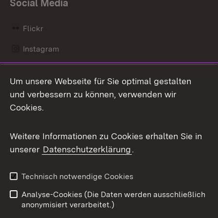
Social Media
Flickr
Instagram
LinkedIn
Um unsere Webseite für Sie optimal gestalten
Mastodon
und verbessern zu können, verwenden wir
Cookies.
Messenger
Social Wall
Weitere Informationen zu Cookies erhalten Sie in
unserer
Datenschutzerklärung
.
X / Twitter
Youtube
Technisch notwendige Cookies
Analyse-Cookies (Die Daten werden ausschließlich
Zum 
anonymisiert verarbeitet.)
Impressum
Kontakt