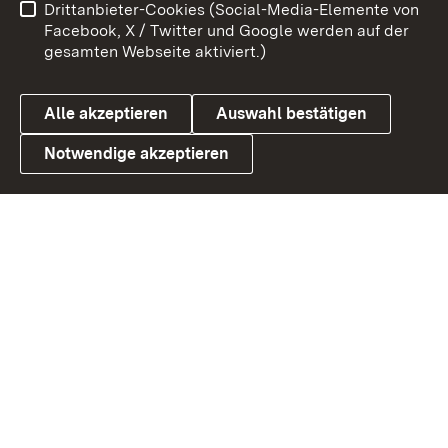
Drittanbieter-Cookies (Social-Media-Elemente von
Benutzungshinweise
Barrierefreiheit
Facebook, X / Twitter und Google werden auf der
gesamten Webseite aktiviert.)
Datenschutz
Cookies
Alle akzeptieren
Auswahl bestätigen
Notwendige akzeptieren
Link zum Landesportal