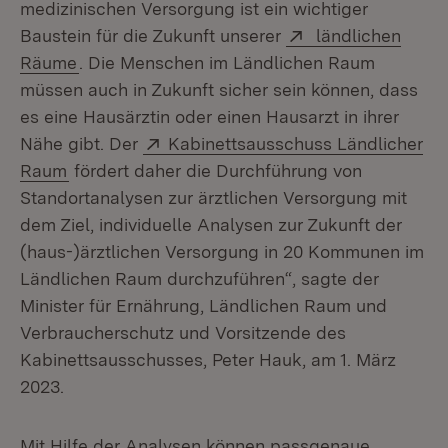
medizinischen Versorgung ist ein wichtiger
Extern:
Baustein für die Zukunft unserer
ländlichen
(Öffnet in neuem Fenster)
Räume
. Die Menschen im Ländlichen Raum
müssen auch in Zukunft sicher sein können, dass
es eine Hausärztin oder einen Hausarzt in ihrer
Extern:
Nähe gibt. Der
Kabinettsausschuss Ländlicher
(Öffnet in neuem Fenster)
Raum
fördert daher die Durchführung von
Standortanalysen zur ärztlichen Versorgung mit
dem Ziel, individuelle Analysen zur Zukunft der
(haus-)ärztlichen Versorgung in 20 Kommunen im
Ländlichen Raum durchzuführen“, sagte der
Minister für Ernährung, Ländlichen Raum und
Verbraucherschutz und Vorsitzende des
Kabinettsausschusses, Peter Hauk, am 1. März
2023.
Mit Hilfe der Analysen können passgenaue