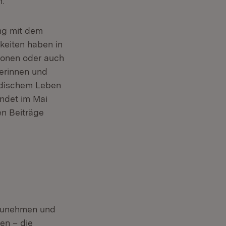
n.
ng mit dem
keiten haben in
ionen oder auch
lerinnen und
jüdischem Leben
indet im Mai
en Beiträge
lzunehmen und
en – die