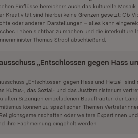
ischen Einflüsse bereichern auch das kulturelle Mosaik
r Kreativität sind hierbei keine Grenzen gesetzt: Ob Vi
ichte oder anderen Darstellungen – alles kann eingerei
isches Leben sichtbar zu machen und die interkulturel
 Innenminister Thomas Strobl abschließend.
ausschuss „Entschlossen gegen Hass un
ausschuss „Entschlossen gegen Hass und Hetze“
sind 
as Kultus-, das Sozial- und das Justizministerium vertr
zu allen Sitzungen eingeladenen Beauftragten der Lan
mitismus können zu spezifischen Themen Vertreterinne
 Religionsgemeinschaften oder weitere Expertinnen un
nd ihre Fachmeinung eingeholt werden.