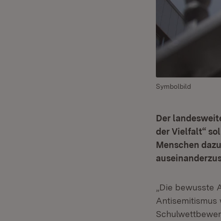
Symbolbild
Der landesweit
der Vielfalt“ s
Menschen dazu m
auseinanderzus
„Die bewusste A
Antisemitismus
Schulwettbewerb