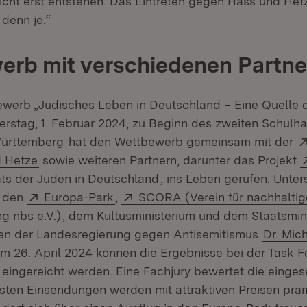
cht erst entstehen. Das Eintreten gegen Hass und Hetze
denn je.“
erb mit verschiedenen Partne
werb „Jüdisches Leben in Deutschland – Eine Quelle de
erstag, 1. Februar 2024, zu Beginn des zweiten Schulhal
(Öffnet in neuem Fenster)
Württemberg
hat den Wettbewerb gemeinsam mit der
(Öffnet in neuem Fenster)
 Hetze
sowie weiteren Partnern, darunter das Projekt
(Öffnet in neuem Fenster)
ats der Juden in Deutschland
, ins Leben gerufen. Unter
Extern:
(Öffnet in neuem Fenster)
Extern:
h den
Europa-Park
,
SCORA (Verein für nachhaltig
(Öffnet in neuem Fenster)
g nbs e.V.)
, dem Kultusministerium und dem Staatsmin
en der Landesregierung gegen Antisemitismus
Dr. Mic
zum 26. April 2024 können die Ergebnisse bei der Task 
eingereicht werden. Eine Fachjury bewertet die einge
esten Einsendungen werden mit attraktiven Preisen präm