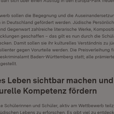
darf sich über einen Ausflug in den Europa-Park freue
werb sollen die Begegnung und die Auseinandersetzu
 in Deutschland gefördert werden. Jüdische Persönlich
nd Gegenwart zahlreiche literarische Werke, Komposit
icklungen geschaffen – das gilt es nun durch die Schü
cken. Damit sollen sie ihr kulturelles Verständnis zu 
silienter gegen Vorurteile werden. Die Preisverleihung f
skriminalamt Baden-Württemberg statt; alle prämiert
gestellt.
es Leben sichtbar machen und
turelle Kompetenz fördern
lle Schülerinnen und Schüler, aktiv am Wettbewerb tei
jüdischen Lebens zu erforschen. Es gibt viel zu entdeck