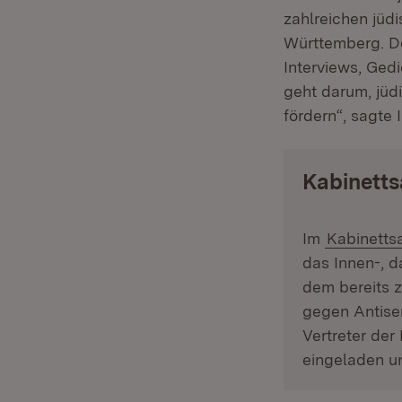
zahlreichen jüd
Württemberg. De
Interviews, Ged
geht darum, jüd
fördern“, sagte
Kabinetts
Im
Kabinetts
das Innen-, d
dem bereits 
gegen Antise
Vertreter der
eingeladen u