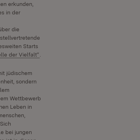
len erkunden,
es in der
über die
 stellvertretende
esweiten Starts
(Öffnet in neuem Fenster)
e der Vielfalt“
.
mit jüdischem
nheit, sondern
llem
n dem Wettbewerb
hen Leben in
menschen,
 Sich
le bei jungen