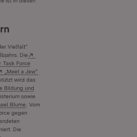
 ist in diesen
rn
r Vielfalt“
Extern:
bjahrs. Die
Extern:
Task Force
Extern:
(Öffnet in neuem Fenster)
„Meet a Jew“
stützt wird das
e Bildung und
isterium sowie
hael Blume
. Vom
Force gegen
sendeten
iert. Die