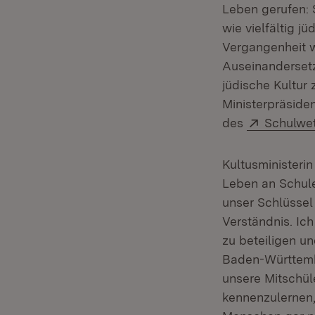
Leben gerufen: 
wie vielfältig jü
Vergangenheit w
Auseinandersetz
jüdische Kultur 
Ministerpräside
Extern:
des
Schulwet
Kultusministeri
Leben an Schule
unser Schlüssel
Verständnis. Ic
zu beteiligen u
Baden-Württemb
unsere Mitschül
kennenzulernen, 