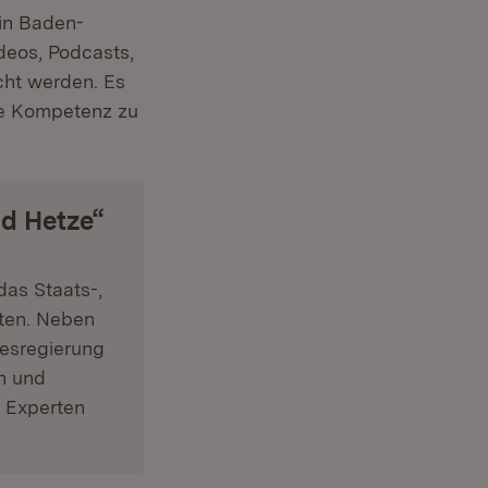
 in Baden-
deos, Podcasts,
cht werden. Es
le Kompetenz zu
d Hetze“
das Staats-,
eten. Neben
desregierung
n und
d Experten