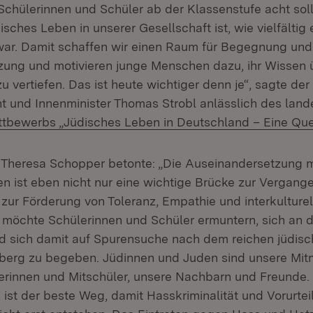
Schülerinnen und Schüler ab der Klassenstufe acht sol
disches Leben in unserer Gesellschaft ist, wie vielfältig 
ar. Damit schaffen wir einen Raum für Begegnung und
ung und motivieren junge Menschen dazu, ihr Wissen 
zu vertiefen. Das ist heute wichtiger denn je“, sagte der
nt und Innenminister Thomas Strobl anlässlich des land
tbewerbs „Jüdisches Leben in Deutschland – Eine Quell
n Theresa Schopper betonte: „Die Auseinandersetzung 
n ist eben nicht nur eine wichtige Brücke zur Vergange
 zur Förderung von Toleranz, Empathie und interkulture
h möchte Schülerinnen und Schüler ermuntern, sich a
nd sich damit auf Spurensuche nach dem reichen jüdisc
erg zu begeben. Jüdinnen und Juden sind unsere Mit
erinnen und Mitschüler, unsere Nachbarn und Freunde.
ist der beste Weg, damit Hasskriminalität und Vorurtei