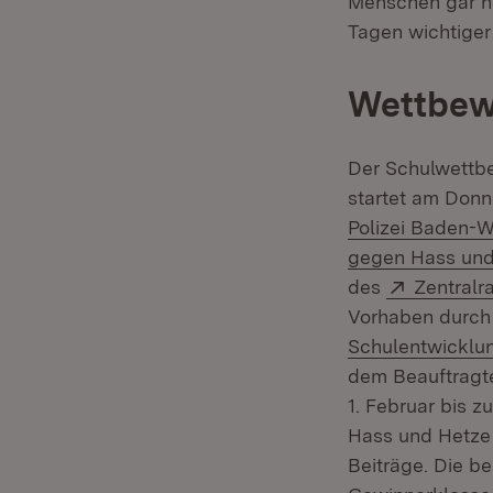
Menschen gar ni
Tagen wichtiger 
Wettbew
Der Schulwettbe
startet am Donn
Polizei Baden-
gegen Hass und
Extern:
des
Zentralr
Vorhaben durc
Schulentwicklun
dem Beauftragt
1. Februar bis 
Hass und Hetze 
Beiträge. Die b