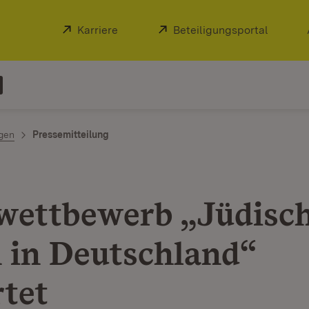
Extern:
Karriere
(Öffnet in neuem Fenster)
Extern:
Beteiligungsportal
(Öffnet
ngen
Pressemitteilung
wettbewerb „Jüdisc
 in Deutschland“
rtet