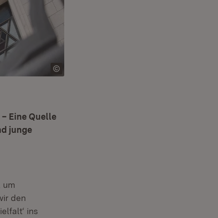
– Eine Quelle
nd junge
, um
ir den
lfalt‘ ins