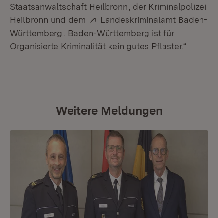
(Öffnet in neuem Fenst
Staatsanwaltschaft Heilbronn
, der Kriminalpolizei
Extern:
Heilbronn und dem
Landeskriminalamt Baden-
(Öffnet in neuem Fenster)
Württemberg
. Baden-Württemberg ist für
Organisierte Kriminalität kein gutes Pflaster.“
Weitere Meldungen