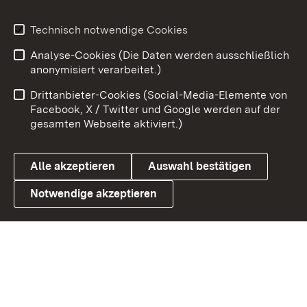
Youtube
Technisch notwendige Cookies
Analyse-Cookies (Die Daten werden ausschließlich
Zum 
anonymisiert verarbeitet.)
Impressum
Kontakt
Drittanbieter-Cookies (Social-Media-Elemente von
Benutzungshinweise
Barrierefreiheit
Facebook, X / Twitter und Google werden auf der
gesamten Webseite aktiviert.)
Datenschutz
Cookies
Alle akzeptieren
Auswahl bestätigen
Notwendige akzeptieren
Link zum Landesportal