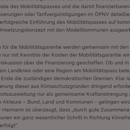
ale des Mobilitätspasses und die damit finanzierbaren
erungen oder Tarifvergünstigungen im ÖPNV detaillie
 erfolgreiche Einführung des Mobilitätspasses auf ko
 Umsetzungskonzept mit den Modellkommunen ausgearb
 für die Mobilitätsgarantie werden gemeinsam mit den
 nur mit Kenntnis der Kosten der Mobilitätsgarantie wi
iskussion über die Finanzierung geschaffen. Ob und i
 ein Landkreis oder eine Region am Mobilitätspass beteil
Ende die zuständigen demokratischen Gremien. Klar ist
ierung dieser aus Klimaschutzgründen dringend erforde
otsausweitung nur als gemeinsame Kraftanstrengung a
n Akteure – Bund, Land und Kommunen – gelingen wird
r Hermann ist überzeugt, dass „durch gute Zusammena
en ein ganz wesentlicher Schritt in Richtung klimafr
rfolgt“.