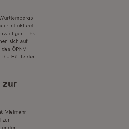
-Württembergs
uch strukturell
erwältigend. Es
er)
nen sich auf
u des ÖPNV-
die Hälfte der
 zur
t. Vielmehr
 zur
artenden