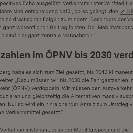
ositives Echo ausgelöst. Verkehrsminister Winfried H
Ex
Jahre sind entscheidend dafür, ob es gelingt, den
Kl
eine drastischen Folgen zu mindern. Besonders der Ve
 ganz wesentlichen Beitrag leisten. Der Mobilitätspass
tie sind hier ganz zentrale Maßnahmen.“
zahlen im ÖPNV bis 2030 ver
rg habe es sich zum Ziel gesetzt, bis 2040 klimaneut
weiter. „Dazu müssen wir bis 2030 die Fahrgastzahlen i
kehr (ÖPNV) verdoppeln. Wir müssen den Autoverkehr 
eduzieren und gleichzeitig die Alternativen massiv aus
ten. Nur so wird ein hinreichender Anreiz zum Umstieg 
n Verkehrsmittel gesetzt.“
 Verkehrsministerium, dass der Mobilitätspass und die