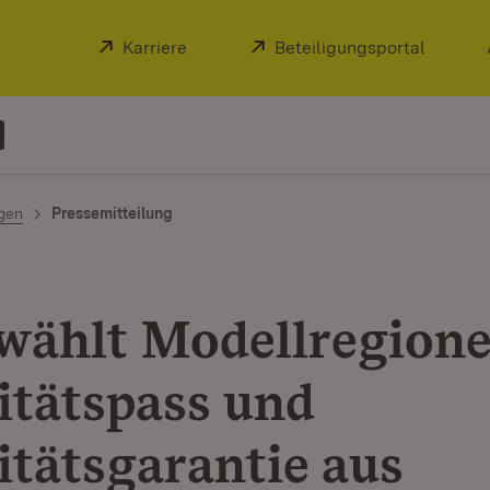
Extern:
Karriere
(Öffnet in neuem Fenster)
Extern:
Beteiligungsportal
(Öffnet
ngen
Pressemitteilung
wählt Modellregione
itätspass und
itätsgarantie aus