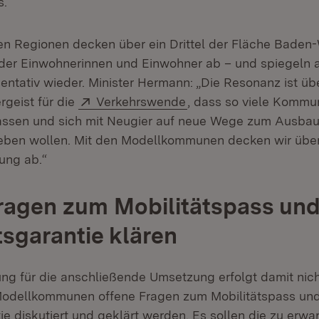
s.
n Regionen decken über ein Drittel der Fläche Baden
der Einwohnerinnen und Einwohner ab – und spiegeln a
entativ wieder. Minister Hermann: „Die Resonanz ist üb
Extern:
(Öffnet in neuem Fenst
rgeist für die
Verkehrswende
, dass so viele Kommu
lassen und sich mit Neugier auf neue Wege zum Ausba
ben wollen. Mit den Modellkommunen decken wir über 
ung ab.“
ragen zum Mobilitätspass und
tsgarantie klären
ung für die anschließende Umsetzung erfolgt damit nich
Modellkommunen offene Fragen zum Mobilitätspass und
ie diskutiert und geklärt werden. Es sollen die zu erw