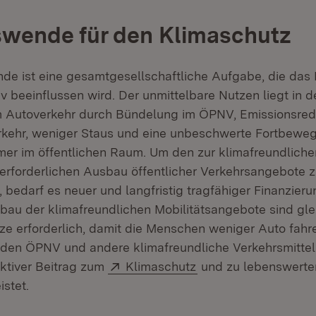
swende für den Klimaschutz
de ist eine gesamtgesellschaftliche Aufgabe, die das 
v beeinflussen wird. Der unmittelbare Nutzen liegt in d
m Autoverkehr durch Bündelung im ÖPNV, Emissionsred
kehr, weniger Staus und eine unbeschwerte Fortbeweg
mer im öffentlichen Raum. Um den zur klimafreundliche
rforderlichen Ausbau öffentlicher Verkehrsangebote 
 bedarf es neuer und langfristig tragfähiger Finanzier
u der klimafreundlichen Mobilitätsangebote sind glei
eize erforderlich, damit die Menschen weniger Auto fah
 den ÖPNV und andere klimafreundliche Verkehrsmittel
Extern:
(Öffnet in neuem Fen
aktiver Beitrag zum
Klimaschutz
und zu lebenswerte
stet.