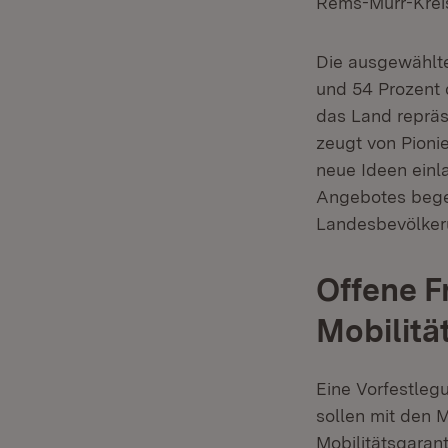
Rems-Murr-Krei
Die ausgewählte
und 54 Prozent 
das Land repräs
zeugt von Pionie
neue Ideen ein
Angebotes bege
Landesbevölker
Offene F
Mobilitä
Eine Vorfestleg
sollen mit den 
Mobilitätsgarant