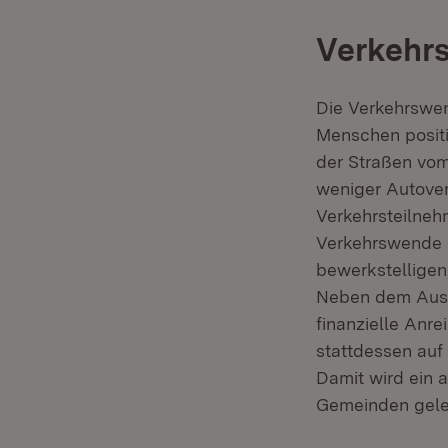
Verkehr
Die Verkehrswen
Menschen positi
der Straßen vo
weniger Autover
Verkehrsteilneh
Verkehrswende e
bewerkstelligen,
Neben dem Ausba
finanzielle Anr
stattdessen auf
Damit wird ein 
Gemeinden gelei