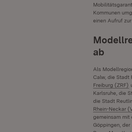
Mobilitätsgaran
Kommunen umges
einen Aufruf zu
Modellre
ab
Als Modellregio
Calw, die Stad
(
Freiburg (ZRF)
Karlsruhe, die S
die Stadt Reut
Rhein-Neckar (
gemeinsam mit 
Göppingen, der