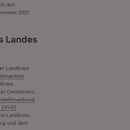
mit den
 Sommer 2021
s Landes
er Landkreis
ahverkehr
in neuem Fenster)
dkreis
der Ostalbkreis,
tern:
erkehrsverbund
(Öffnet in neuem Fenster)
t (VVS)
em Landkreis
urg und dem