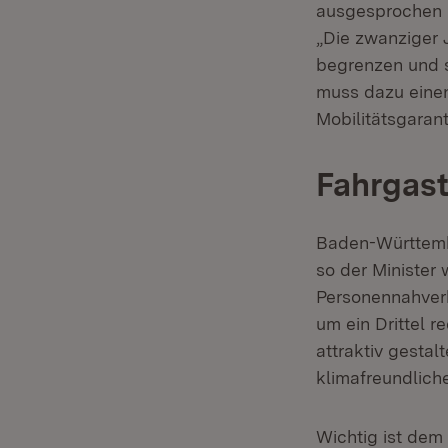
ausgesprochen p
„Die zwanziger 
begrenzen und s
muss dazu einen
Mobilitätsgaran
Fahrgast
Baden-Württembe
so der Minister 
Personennahver
um ein Drittel r
attraktiv gestal
klimafreundliche
Wichtig ist dem