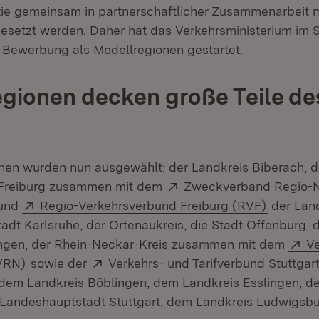
tie gemeinsam in partnerschaftlicher Zusammenarbeit 
etzt werden. Daher hat das Verkehrsministerium im
r Bewerbung als Modellregionen gestartet.
gionen decken große Teile de
nen wurden nun ausgewählt: der Landkreis Biberach, d
Extern:
t Freiburg zusammen mit dem
Zweckverband Regio-N
Öffnet in neuem Fenster)
Extern:
(Öffnet 
und
Regio-Verkehrsverbund Freiburg (RVF)
der Lan
tadt Karlsruhe, der Ortenaukreis, die Stadt Offenburg, 
Ex
lingen, der Rhein-Neckar-Kreis zusammen mit dem
V
(Öffnet in neuem Fenster)
Extern:
VRN)
sowie der
Verkehrs- und Tarifverbund Stuttgar
dem Landkreis Böblingen, dem Landkreis Esslingen, d
 Landeshauptstadt Stuttgart, dem Landkreis Ludwigsb