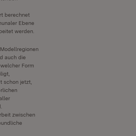
rt berechnet
mmunaler Ebene
eitet werden.
 Modellregionen
rd auch die
n welcher Form
igt,
 schon jetzt,
rlichen
ller
.
rbeit zwischen
eundliche