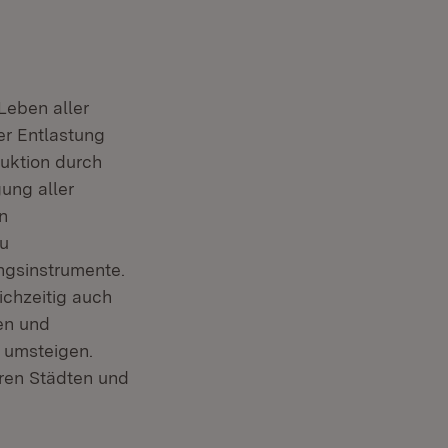
Leben aller
er Entlastung
uktion durch
ung aller
n
zu
ungsinstrumente.
chzeitig auch
ren und
 umsteigen.
ster)
ren Städten und