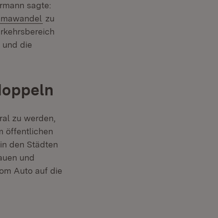
ermann sagte:
tern:
(Öffnet in neuem Fenster)
imawandel
zu
rkehrsbereich
 und die
doppeln
ral zu werden,
m öffentlichen
in den Städten
bauen und
vom Auto auf die