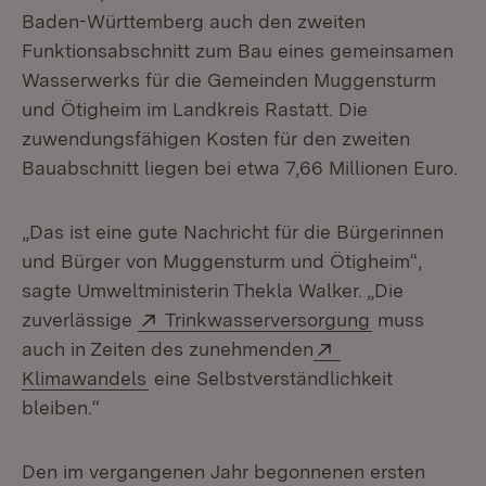
Baden-Württemberg auch den zweiten
Funktionsabschnitt zum Bau eines gemeinsamen
Wasserwerks für die Gemeinden Muggensturm
und Ötigheim im Landkreis Rastatt. Die
zuwendungsfähigen Kosten für den zweiten
Bauabschnitt liegen bei etwa 7,66 Millionen Euro.
„Das ist eine gute Nachricht für die Bürgerinnen
und Bürger von Muggensturm und Ötigheim“,
sagte Umweltministerin Thekla Walker. „Die
Extern:
(Öffnet in n
zuverlässige
Trinkwasserversorgung
muss
Extern:
auch in Zeiten des zunehmenden
(Öffnet in neuem Fenster)
Klimawandels
eine Selbstverständlichkeit
bleiben.“
Den im vergangenen Jahr begonnenen ersten