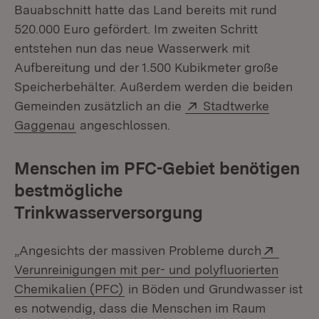
Bauabschnitt hatte das Land bereits mit rund
520.000 Euro gefördert. Im zweiten Schritt
entstehen nun das neue Wasserwerk mit
Aufbereitung und der 1.500 Kubikmeter große
Speicherbehälter. Außerdem werden die beiden
Extern:
Gemeinden zusätzlich an die
Stadtwerke
(Öffnet in neuem Fenster)
Gaggenau
angeschlossen.
Menschen im PFC-Gebiet benötigen
bestmögliche
Trinkwasserversorgung
Extern
„Angesichts der massiven Probleme durch
Verunreinigungen mit per- und polyfluorierten
(Öffnet in neuem Fenster)
Chemikalien (PFC)
in Böden und Grundwasser ist
es notwendig, dass die Menschen im Raum