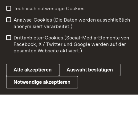
Youtube
Technisch notwendige Cookies
Analyse-Cookies (Die Daten werden ausschließlich
Zum 
anonymisiert verarbeitet.)
Impressum
Kontakt
Drittanbieter-Cookies (Social-Media-Elemente von
Benutzungshinweise
Barrierefreiheit
Facebook, X / Twitter und Google werden auf der
gesamten Webseite aktiviert.)
Datenschutz
Cookies
Alle akzeptieren
Auswahl bestätigen
Notwendige akzeptieren
Link zum Landesportal