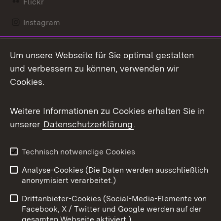
Flickr
Instagram
LinkedIn
Um unsere Webseite für Sie optimal gestalten
Mastodon
und verbessern zu können, verwenden wir
Cookies.
Messenger
Social Wall
Weitere Informationen zu Cookies erhalten Sie in
unserer
Datenschutzerklärung
.
X / Twitter
Youtube
Technisch notwendige Cookies
Analyse-Cookies (Die Daten werden ausschließlich
Zum 
anonymisiert verarbeitet.)
Impressum
Kontakt
Drittanbieter-Cookies (Social-Media-Elemente von
Benutzungshinweise
Barrierefreiheit
Facebook, X / Twitter und Google werden auf der
gesamten Webseite aktiviert.)
Datenschutz
Cookies