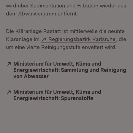
wird über Sedimentation und Filtration wieder aus
dem Abwasserstrom entfernt.
Die Kläranlage Rastatt ist mittlerweile die neunte
Extern:
(Öffnet
Kläranlage im
Regierungsbezirk Karlsruhe
, die
um eine vierte Reinigungsstufe erweitert wird.
Extern:
Ministerium für Umwelt, Klima und
Energiewirtschaft: Sammlung und Reinigung
von Abwasser
(Öffnet in neuem Fenster)
Extern:
Ministerium für Umwelt, Klima und
Energiewirtschaft: Spurenstoffe
(Öffnet in neue