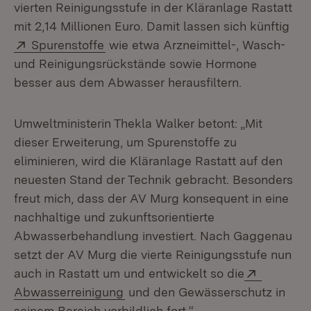
vierten Reinigungsstufe in der Kläranlage Rastatt
mit 2,14 Millionen Euro. Damit lassen sich künftig
Extern:
(Öffnet in neuem Fenster)
Spurenstoffe
wie etwa Arzneimittel-, Wasch-
und Reinigungsrückstände sowie Hormone
besser aus dem Abwasser herausfiltern.
Umweltministerin Thekla Walker betont: „Mit
dieser Erweiterung, um Spurenstoffe zu
eliminieren, wird die Kläranlage Rastatt auf den
neuesten Stand der Technik gebracht. Besonders
freut mich, dass der AV Murg konsequent in eine
nachhaltige und zukunftsorientierte
Abwasserbehandlung investiert. Nach Gaggenau
setzt der AV Murg die vierte Reinigungsstufe nun
Extern:
auch in Rastatt um und entwickelt so die
(Öffnet in neuem Fenster)
Abwasserreinigung
und den Gewässerschutz in
seinem Bereich vorbildlich fort.“