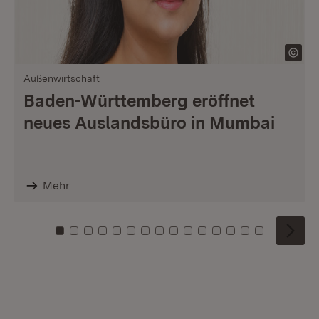
Außenwirtschaft
Baden-Württemberg eröffnet
neues Auslandsbüro in Mumbai
Mehr
Zu Kachel: 0
Zu Kachel: 1
Zu Kachel: 2
Zu Kachel: 3
Zu Kachel: 4
Zu Kachel: 5
Zu Kachel: 6
Zu Kachel: 7
Zu Kachel: 8
Zu Kachel: 9
Zu Kachel: 10
Zu Kachel: 11
Zu Kachel: 12
Zu Kachel: 1
Zu Kachel