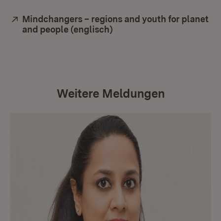
Extern:
Mindchangers – regions and youth for planet
and people (englisch)
(Öffnet in neuem Fenster)
Weitere Meldungen