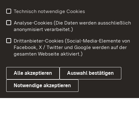
Youtube
Technisch notwendige Cookies
Analyse-Cookies (Die Daten werden ausschließlich
Zum 
anonymisiert verarbeitet.)
Impressum
Kontakt
Drittanbieter-Cookies (Social-Media-Elemente von
Benutzungshinweise
Barrierefreiheit
Facebook, X / Twitter und Google werden auf der
gesamten Webseite aktiviert.)
Datenschutz
Cookies
Alle akzeptieren
Auswahl bestätigen
Notwendige akzeptieren
Link zum Landesportal