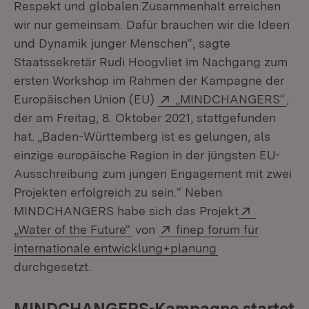
Respekt und globalen Zusammenhalt erreichen
wir nur gemeinsam. Dafür brauchen wir die Ideen
und Dynamik junger Menschen“, sagte
Staatssekretär Rudi Hoogvliet im Nachgang zum
ersten Workshop im Rahmen der Kampagne der
Extern:
(Öff
Europäischen Union (EU)
„MINDCHANGERS“
,
der am Freitag, 8. Oktober 2021, stattgefunden
hat. „Baden-Württemberg ist es gelungen, als
einzige europäische Region in der jüngsten EU-
Ausschreibung zum jungen Engagement mit zwei
Projekten erfolgreich zu sein.“ Neben
Extern:
MINDCHANGERS habe sich das Projekt
(Öffnet in neuem Fenster)
Extern:
„Water of the Future“
von
finep forum für
(Öffnet in neue
internationale entwicklung+planung
durchgesetzt.
MINDCHANGERS-Kampagne startet