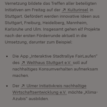
Vernetzung bildete das Treffen aller beteiligten
Extern:
(Öffnet i
Initiativen am Freitag auf der
Kulturinsel
in
Stuttgart. Gefördert werden innovative Ideen aus
Stuttgart, Freiburg, Heidelberg, Mannheim,
Karlsruhe und Ulm. Insgesamt gehen elf Projekte
nach der ersten Förderrunde aktuell in die
Umsetzung, darunter zum Beispiel:
Die App „Interaktive Stadtrallye FairLaufen“
Extern:
(Öffnet in neuem 
des
Welthaus Stuttgart e.V.
soll auf
nachhaltiges Konsumverhalten aufmerksam
machen.
Extern:
Der
Ulmer Initiativkreis nachhaltige
(Öffnet in neuem Fen
Wirtschaftsentwicklung e.V.
möchte „Klima-
Azubis“ ausbilden.