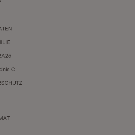
P
ATEN
ILIE
RA25
dnis C
RSCHUTZ
!
MAT