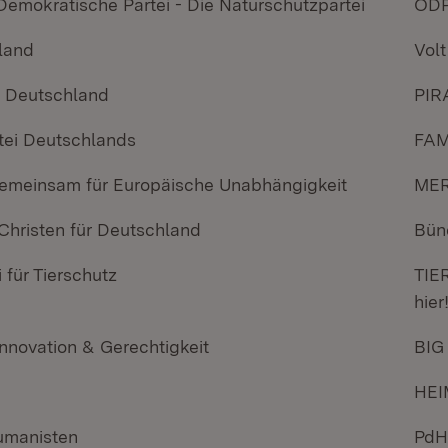
Demokratische Partei - Die Naturschutzpartei
ÖD
hland
Volt
ei Deutschland
PIR
rtei Deutschlands
FAM
emeinsam für Europäische Unabhängigkeit
ME
 Christen für Deutschland
Bün
i für Tierschutz
TIE
hier
Innovation & Gerechtigkeit
BIG
HEI
Humanisten
PdH