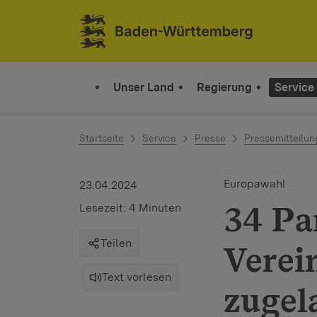
Zum Inhalt springen
Link zur Startseite
Unser Land
Regierung
Service
Startseite
Service
Presse
Pressemitteilu
Europawahl
23.04.2024
34 Pa
Lesezeit: 4 Minuten
Teilen
Verei
Text vorlesen
zugel