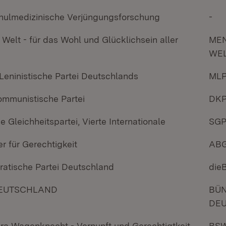
schulmedizinische Verjüngungsforschung
-
 Welt - für das Wohl und Glücklichsein aller
ME
WE
-Leninistische Partei Deutschlands
ML
ommunistische Partei
DK
he Gleichheitspartei, Vierte Internationale
SG
r für Gerechtigkeit
AB
ratische Partei Deutschland
die
DEUTSCHLAND
BÜN
DE
ra Wagenknecht - Vernunft und Gerechtigtkeit
BS