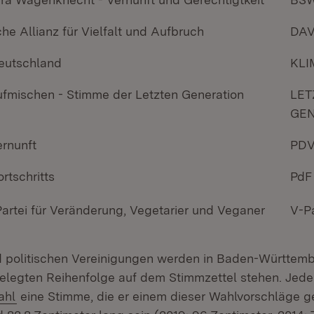
he Allianz für Vielfalt und Aufbruch
DA
 Deutschland
KLI
ufmischen - Stimme der Letzten Generation
LET
GE
ernunft
PD
ortschritts
PdF
Partei für Veränderung, Vegetarier und Veganer
V-Pa
d politischen Vereinigungen werden in Baden-Württemb
gelegten Reihenfolge auf dem Stimmzettel stehen. Jede
(Öffnet in neuem Fenster)
ahl
eine Stimme, die er einem dieser Wahlvorschläge g