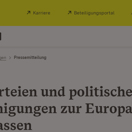
Extern:
Karriere
(Öffnet in neuem Fenster)
Extern:
Beteiligungsportal
(Öffnet
ngen
Pressemitteilung
rteien und politisch
nigungen zur Europ
assen