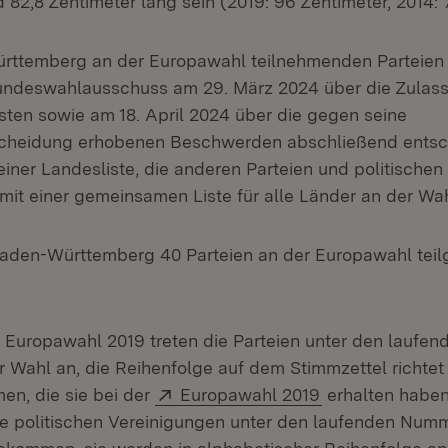
 82,8 Zentimeter lang sein (2019: 96 Zentimeter, 2014: 
rttemberg an der Europawahl teilnehmenden Parteien 
ndeswahlausschuss am 29. März 2024 über die Zulas
isten sowie am 18. April 2024 über die gegen seine
cheidung erhobenen Beschwerden abschließend entsch
iner Landesliste, die anderen Parteien und politischen
it einer gemeinsamen Liste für alle Länder an der Wahl
 Baden-Württemberg 40 Parteien an der Europawahl te
r Europawahl 2019 treten die Parteien unter den laufe
ur Wahl an, die Reihenfolge auf dem Stimmzettel richtet
Extern:
(Öffnet in neue
en, die sie bei der
Europawahl 2019
erhalten haben
 politischen Vereinigungen unter den laufenden Numm