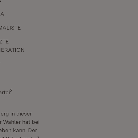
VA
MALISTE
ZTE
NERATION
V
3
rtei
erg in dieser
r Wähler hat bei
eben kann. Der