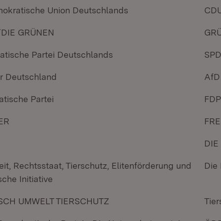
emokratische Union Deutschlands
CD
/DIE GRÜNEN
GR
atische Partei Deutschlands
SP
für Deutschland
AfD
atische Partei
FDP
ER
FRE
DIE
beit, Rechtsstaat, Tierschutz, Elitenförderung und
Die
che Initiative
NSCH UMWELT TIERSCHUTZ
Tier