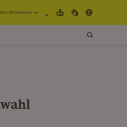
 in neuem Fenster)
Alle Ministerien
e
awahl