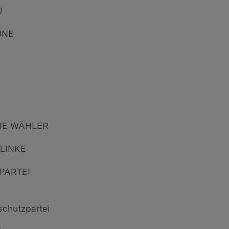
U
ÜNE
D
IE WÄHLER
 LINKE
 PARTEI
schutzpartei