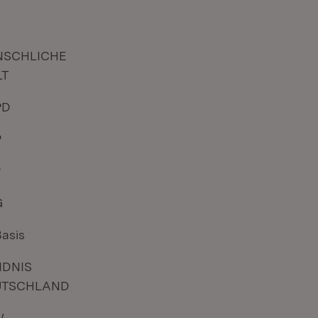
NSCHLICHE
LT
PD
P
P
G
Basis
DNIS
UTSCHLAND
W