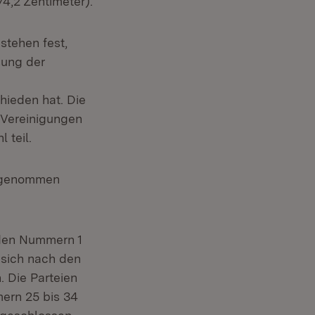
74,2 Zentimeter).
stehen fest,
sung der
ieden hat. Die
 Vereinigungen
 teil.
ilgenommen
nden Nummern 1
 sich nach den
m Fenster)
. Die Parteien
ern 25 bis 34