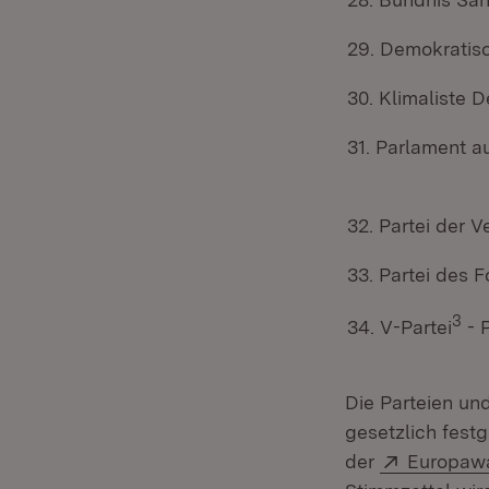
29. Demokratisc
30. Klimaliste
31. Parlament a
32. Partei der V
33. Partei des F
3
34. V-Partei
- 
Die Parteien un
gesetzlich fest
Extern:
der
Europaw