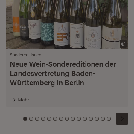
Sondereditionen
Neue Wein-Sondereditionen der
Landesvertretung Baden-
Württemberg in Berlin
Mehr
Zu Kachel: 0
Zu Kachel: 1
Zu Kachel: 2
Zu Kachel: 3
Zu Kachel: 4
Zu Kachel: 5
Zu Kachel: 6
Zu Kachel: 7
Zu Kachel: 8
Zu Kachel: 9
Zu Kachel: 10
Zu Kachel: 11
Zu Kachel: 12
Zu Kachel: 1
Zu Kachel