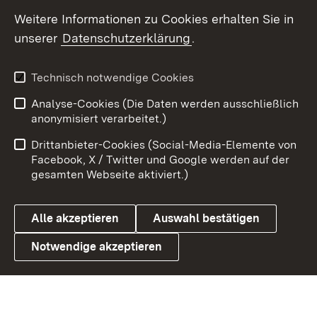
Social Wall
Weitere Informationen zu Cookies erhalten Sie in
unserer
Datenschutzerklärung
.
X / Twitter
Youtube
Technisch notwendige Cookies
Analyse-Cookies (Die Daten werden ausschließlich
Zum 
anonymisiert verarbeitet.)
Impressum
Kontakt
Drittanbieter-Cookies (Social-Media-Elemente von
Benutzungshinweise
Barrierefreiheit
Facebook, X / Twitter und Google werden auf der
gesamten Webseite aktiviert.)
Datenschutz
Cookies
Alle akzeptieren
Auswahl bestätigen
Notwendige akzeptieren
Link zum Landesportal