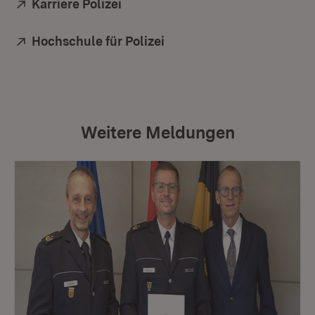
Extern:
Karriere Polizei
(Öffnet in neuem Fenster)
Extern:
Hochschule für Polizei
(Öffnet in neuem Fenster
Weitere Meldungen