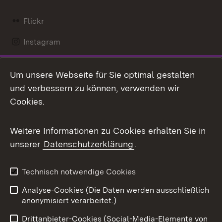
Flickr
Instagram
LinkedIn
Um unsere Webseite für Sie optimal gestalten
Mastodon
und verbessern zu können, verwenden wir
Cookies.
Messenger
Social Wall
Weitere Informationen zu Cookies erhalten Sie in
unserer
Datenschutzerklärung
.
X / Twitter
Youtube
Technisch notwendige Cookies
Analyse-Cookies (Die Daten werden ausschließlich
Zum 
anonymisiert verarbeitet.)
Impressum
Kontakt
Drittanbieter-Cookies (Social-Media-Elemente von