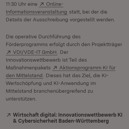
Extern:
11:30 Uhr eine
Online-
(Öffnet in neuem Fenster)
Informationsveranstaltung
statt, bei der die
Details der Ausschreibung vorgestellt werden.
Die operative Durchführung des
Förderprogramms erfolgt durch den Projektträger
Extern:
(Öffnet in neuem Fenster)
VDI/VDE-IT GmbH
. Der
Innovationswettbewerb ist Teil des
Extern:
Maßnahmenpakets
Aktionsprogramm KI für
(Öffnet in neuem Fenster)
den Mittelstand
. Dieses hat das Ziel, die KI-
Wertschöpfung und KI-Anwendung im
Mittelstand branchenübergreifend zu
unterstützen.
Extern:
Wirtschaft digital: Innovationswettbewerb KI
& Cybersicherheit Baden-Württemberg
(Öffnet 