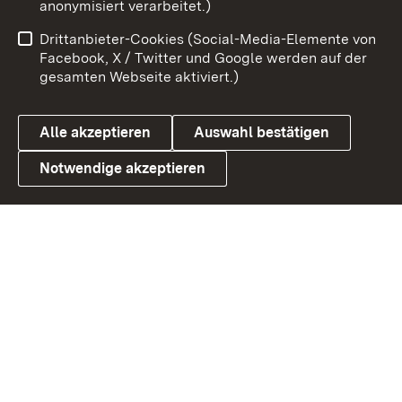
anonymisiert verarbeitet.)
Impressum
Kontakt
Drittanbieter-Cookies (Social-Media-Elemente von
Benutzungshinweise
Barrierefreiheit
Facebook, X / Twitter und Google werden auf der
gesamten Webseite aktiviert.)
Datenschutz
Cookies
Alle akzeptieren
Auswahl bestätigen
Notwendige akzeptieren
Link zum Landesportal