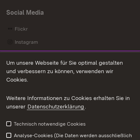
Social Media
Flickr
Instagram
LinkedIn
Um unsere Webseite für Sie optimal gestalten
Mastodon
und verbessern zu können, verwenden wir
Cookies.
Messenger
Social Wall
Weitere Informationen zu Cookies erhalten Sie in
unserer
Datenschutzerklärung
.
X / Twitter
Youtube
Technisch notwendige Cookies
Analyse-Cookies (Die Daten werden ausschließlich
Zum 