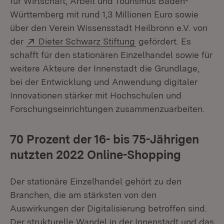
für Wirtschaft, Arbeit und Tourismus Baden-
Württemberg mit rund 1,3 Millionen Euro sowie
über den Verein Wissensstadt Heilbronn e.V. von
Extern:
(Öffnet in neuem Fens
der
Dieter Schwarz Stiftung
gefördert. Es
schafft für den stationären Einzelhandel sowie für
weitere Akteure der Innenstadt die Grundlage,
bei der Entwicklung und Anwendung digitaler
Innovationen stärker mit Hochschulen und
Forschungseinrichtungen zusammenzuarbeiten.
70 Prozent der 16- bis 75-Jährigen
nutzten 2022 Online-Shopping
Der stationäre Einzelhandel gehört zu den
Branchen, die am stärksten von den
Auswirkungen der Digitalisierung betroffen sind.
Der strukturelle Wandel in der Innenstadt und das