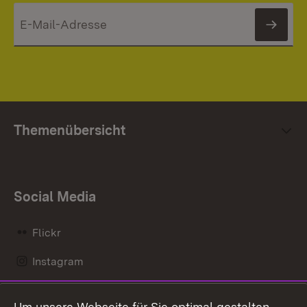
News
Themenübersicht
Social Media
Flickr
Instagram
LinkedIn
Um unsere Webseite für Sie optimal gestalten