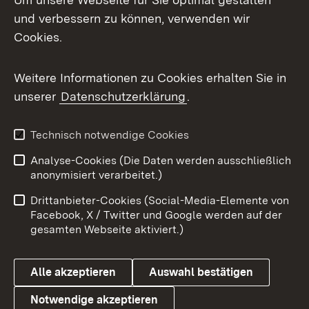
Mastodon
und verbessern zu können, verwenden wir
Cookies.
Messenger
Social Wall
Weitere Informationen zu Cookies erhalten Sie in
unserer
Datenschutzerklärung
.
X / Twitter
Youtube
Technisch notwendige Cookies
Analyse-Cookies (Die Daten werden ausschließlich
Zum 
anonymisiert verarbeitet.)
Impressum
Kontakt
Drittanbieter-Cookies (Social-Media-Elemente von
Benutzungshinweise
Barrierefreiheit
Facebook, X / Twitter und Google werden auf der
gesamten Webseite aktiviert.)
Datenschutz
Cookies
Alle akzeptieren
Auswahl bestätigen
Notwendige akzeptieren
Link zum Landesportal