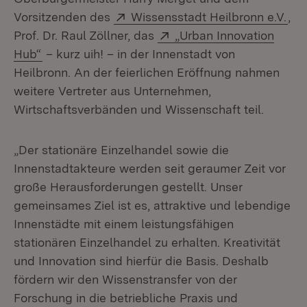
Extern:
(Öf
Vorsitzenden des
Wissensstadt Heilbronn e.V.
,
Extern:
Prof. Dr. Raul Zöllner, das
„Urban Innovation
(Öffnet in neuem Fenster)
Hub“
– kurz uih! – in der Innenstadt von
Heilbronn. An der feierlichen Eröffnung nahmen
weitere Vertreter aus Unternehmen,
Wirtschaftsverbänden und Wissenschaft teil.
„Der stationäre Einzelhandel sowie die
Innenstadtakteure werden seit geraumer Zeit vor
große Herausforderungen gestellt. Unser
gemeinsames Ziel ist es, attraktive und lebendige
Innenstädte mit einem leistungsfähigen
stationären Einzelhandel zu erhalten. Kreativität
und Innovation sind hierfür die Basis. Deshalb
fördern wir den Wissenstransfer von der
Forschung in die betriebliche Praxis und