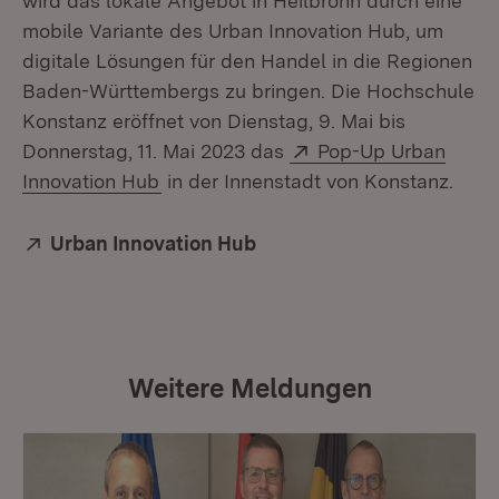
wird das lokale Angebot in Heilbronn durch eine
mobile Variante des Urban Innovation Hub, um
digitale Lösungen für den Handel in die Regionen
Baden-Württembergs zu bringen. Die Hochschule
Konstanz eröffnet von Dienstag, 9. Mai bis
Extern:
Donnerstag, 11. Mai 2023 das
Pop-Up Urban
(Öffnet in neuem Fenster)
Innovation Hub
in der Innenstadt von Konstanz.
Extern:
Urban Innovation Hub
(Öffnet in neuem Fenster)
Weitere Meldungen