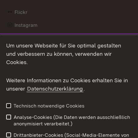
Flickr
Instagram
LinkedIn
Um unsere Webseite für Sie optimal gestalten
Mastodon
und verbessern zu können, verwenden wir
Cookies.
Messenger
Social Wall
Weitere Informationen zu Cookies erhalten Sie in
unserer
Datenschutzerklärung
.
X / Twitter
Youtube
Technisch notwendige Cookies
Analyse-Cookies (Die Daten werden ausschließlich
Zum 
anonymisiert verarbeitet.)
Impressum
Kontakt
Drittanbieter-Cookies (Social-Media-Elemente von