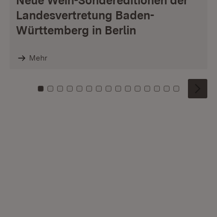
Neue Wein-Sondereditionen der
Landesvertretung Baden-
Württemberg in Berlin
Mehr
Zu Kachel: 0
Zu Kachel: 1
Zu Kachel: 2
Zu Kachel: 3
Zu Kachel: 4
Zu Kachel: 5
Zu Kachel: 6
Zu Kachel: 7
Zu Kachel: 8
Zu Kachel: 9
Zu Kachel: 10
Zu Kachel: 11
Zu Kachel: 12
Zu Kachel: 1
Zu Kachel