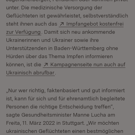
unter. Die medizinische Versorgung der
Geflüchteten ist gewährleistet, selbstverständlich
Extern:
steht ihnen auch das
Impfangebot kostenfrei
(Öffnet in neuem Fenster)
zur Verfügung
. Damit sich neu ankommende
Ukrainerinnen und Ukrainer sowie ihre
Unterstützenden in Baden-Württemberg ohne
Hürden über das Thema Impfen informieren
Extern:
können, ist die
Kampagnenseite nun auch auf
(Öffnet in neuem Fenster)
Ukrainisch abrufbar
.
„Nur wer richtig, faktenbasiert und gut informiert
ist, kann für sich und für ehrenamtlich begleitete
Personen die richtige Entscheidung treffen“,
sagte Gesundheitsminister Manne Lucha am
Freita, 11. März 2022 in Stuttgart. „Wir möchten
ukrainischen Geflüchteten einen bestmöglichen