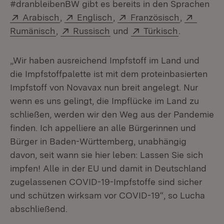
#dranbleibenBW gibt es bereits in den Sprachen
Extern:
(Öffnet in neuem Fenster)
Extern:
(Öffnet in neuem Fenster)
Extern:
(Öffnet in
Extern
Arabisch
,
Englisch
,
Französisch
,
(Öffnet in neuem Fenster)
Extern:
(Öffnet in neuem Fenster)
Extern:
(Öffnet in 
Rumänisch
,
Russisch
und
Türkisch
.
„Wir haben ausreichend Impfstoff im Land und
die Impfstoffpalette ist mit dem proteinbasierten
Impfstoff von Novavax nun breit angelegt. Nur
wenn es uns gelingt, die Impflücke im Land zu
schließen, werden wir den Weg aus der Pandemie
finden. Ich appelliere an alle Bürgerinnen und
Bürger in Baden-Württemberg, unabhängig
davon, seit wann sie hier leben: Lassen Sie sich
impfen! Alle in der EU und damit in Deutschland
zugelassenen COVID-19-Impfstoffe sind sicher
und schützen wirksam vor COVID-19“, so Lucha
abschließend.