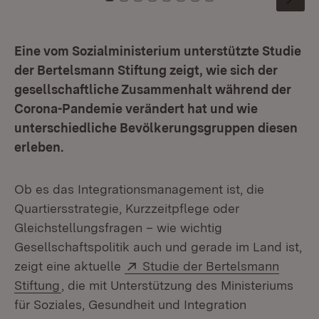
Zu Kachel: 0
Zu Kachel: 1
Zu Kachel: 2
Zu Kachel: 3
Zu Kachel: 4
Zu Kachel: 5
Zu Kachel: 6
Zu Kachel: 7
Eine vom Sozialministerium unterstützte Studie
der Bertelsmann Stiftung zeigt, wie sich der
gesellschaftliche Zusammenhalt während der
Corona-Pandemie verändert hat und wie
unterschiedliche Bevölkerungsgruppen diesen
erleben.
Ob es das Integrationsmanagement ist, die
Quartiersstrategie, Kurzzeitpflege oder
Gleichstellungsfragen – wie wichtig
Gesellschaftspolitik auch und gerade im Land ist,
Extern:
zeigt eine aktuelle
Studie der Bertelsmann
(Öffnet in neuem Fenster)
Stiftung
, die mit Unterstützung des Ministeriums
für Soziales, Gesundheit und Integration