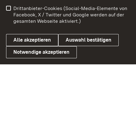
Impressum
Kontakt
Drittanbieter-Cookies (Social-Media-Elemente von
Benutzungshinweise
Barrierefreiheit
Facebook, X / Twitter und Google werden auf der
gesamten Webseite aktiviert.)
Datenschutz
Cookies
Alle akzeptieren
Auswahl bestätigen
Notwendige akzeptieren
Link zum Landesportal