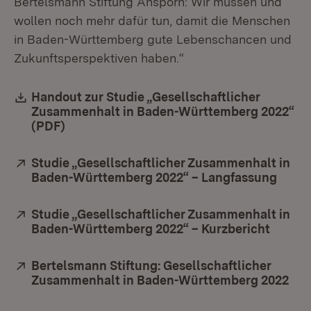
Bertelsmann Stiftung Ansporn: Wir müssen und
wollen noch mehr dafür tun, damit die Menschen
in Baden-Württemberg gute Lebenschancen und
Zukunftsperspektiven haben.“
Download:
Handout zur Studie „Gesellschaftlicher
Zusammenhalt in Baden-Württemberg 2022“
(PDF)
(Öffnet in neuem Fenster)
Extern:
Studie „Gesellschaftlicher Zusammenhalt in
Baden-Württemberg 2022“ – Langfassung
(Öffn
Extern:
Studie „Gesellschaftlicher Zusammenhalt in
Baden-Württemberg 2022“ – Kurzbericht
(Öffne
Extern:
Bertelsmann Stiftung: Gesellschaftlicher
Zusammenhalt in Baden-Württemberg 2022
(Öf