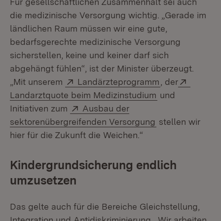
Für gesellschaftlichen Zusammenhalt sei auch
die medizinische Versorgung wichtig. „Gerade im
ländlichen Raum müssen wir eine gute,
bedarfsgerechte medizinische Versorgung
sicherstellen, keine und keiner darf sich
abgehängt fühlen“, ist der Minister überzeugt.
Extern:
(Öffnet in neu
Extern:
„Mit unserem
Landärzteprogramm
, der
(Öffnet in neue
Landarztquote beim Medizinstudium
und
Extern:
Initiativen zum
Ausbau der
(Öffnet in neue
sektorenübergreifenden Versorgung
stellen wir
hier für die Zukunft die Weichen.“
Kindergrundsicherung
endlich
umzusetzen
Das gelte auch für die Bereiche Gleichstellung,
Integration und Antidiskriminierung. „Wir arbeiten