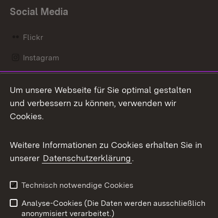
Social Media
Flickr
Instagram
LinkedIn
Um unsere Webseite für Sie optimal gestalten
Mastodon
und verbessern zu können, verwenden wir
Cookies.
Messenger
Social Wall
Weitere Informationen zu Cookies erhalten Sie in
unserer
Datenschutzerklärung
.
X / Twitter
Youtube
Technisch notwendige Cookies
Analyse-Cookies (Die Daten werden ausschließlich
Zum 
anonymisiert verarbeitet.)