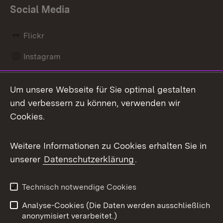
Social Media
Flickr
Instagram
LinkedIn
Um unsere Webseite für Sie optimal gestalten
Mastodon
und verbessern zu können, verwenden wir
Cookies.
Messenger
Social Wall
Weitere Informationen zu Cookies erhalten Sie in
unserer
Datenschutzerklärung
.
X / Twitter
Youtube
Technisch notwendige Cookies
Analyse-Cookies (Die Daten werden ausschließlich
Zum 
anonymisiert verarbeitet.)