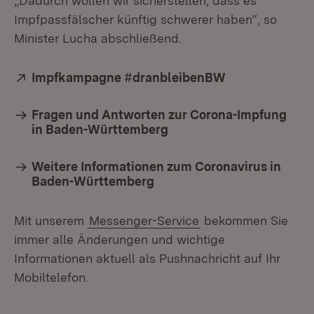
„Dadurch wollen wir sicherstellen, dass es
Impfpassfälscher künftig schwerer haben“, so
Minister Lucha abschließend.
Extern:
Impfkampagne #dranbleibenBW
(Öffnet in neu
Fragen und Antworten zur Corona-Impfung
in Baden-Württemberg
Weitere Informationen zum Coronavirus in
Baden-Württemberg
Mit unserem
Messenger-Service
bekommen Sie
immer alle Änderungen und wichtige
Informationen aktuell als Pushnachricht auf Ihr
Mobiltelefon.