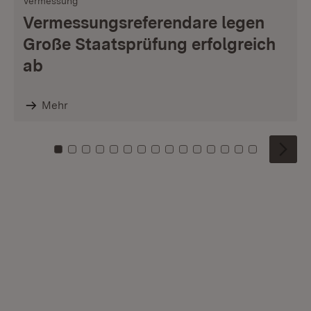
Vermessung
Vermessungsreferendare legen
Große Staatsprüfung erfolgreich
ab
Mehr
Zu Kachel: 0
Zu Kachel: 1
Zu Kachel: 2
Zu Kachel: 3
Zu Kachel: 4
Zu Kachel: 5
Zu Kachel: 6
Zu Kachel: 7
Zu Kachel: 8
Zu Kachel: 9
Zu Kachel: 10
Zu Kachel: 11
Zu Kachel: 12
Zu Kachel: 1
Zu Kachel