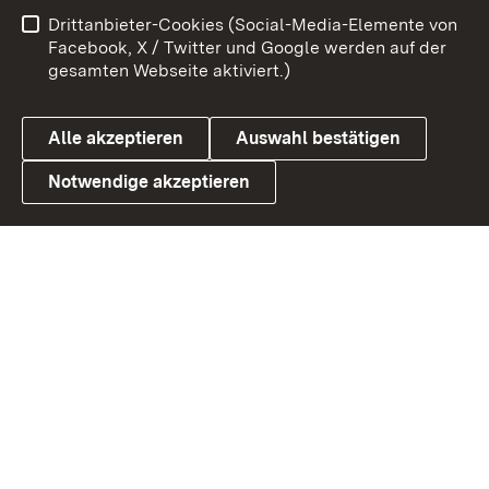
Impressum
Kontakt
Drittanbieter-Cookies (Social-Media-Elemente von
Benutzungshinweise
Barrierefreiheit
Facebook, X / Twitter und Google werden auf der
gesamten Webseite aktiviert.)
Datenschutz
Cookies
Alle akzeptieren
Auswahl bestätigen
Notwendige akzeptieren
Link zum Landesportal