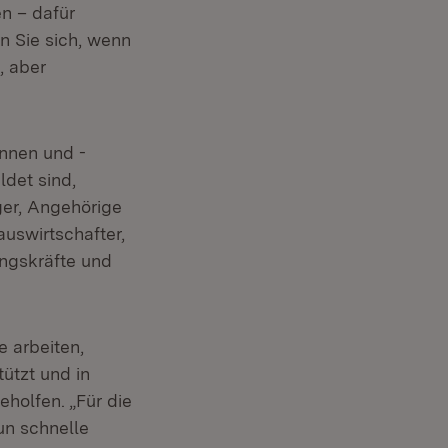
en – dafür
n Sie sich, wenn
, aber
nnen und -
ldet sind,
ger, Angehörige
uswirtschafter,
ungskräfte und
e arbeiten,
ützt und in
holfen. „Für die
nun schnelle