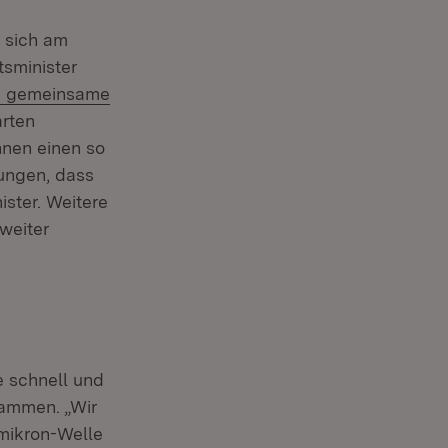
e sich am
tsminister
Download:
gemeinsame
arten
hnen einen so
lungen, dass
ster. Weitere
weiter
e schnell und
sammen. „Wir
mikron-Welle