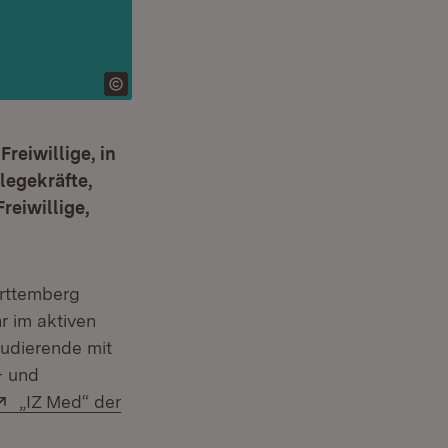
reiwillige, in
legekräfte,
reiwillige,
rttemberg
r im aktiven
tudierende mit
- und
Extern:
„IZ Med“ der
et in neuem Fenster)