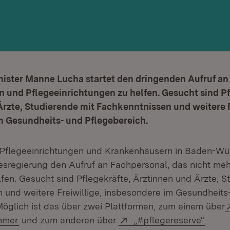
ster Manne Lucha startet den dringenden Aufruf an F
 und Pflegeeinrichtungen zu helfen. Gesucht sind Pf
rzte, Studierende mit Fachkenntnissen und weitere F
m Gesundheits- und Pflegebereich.
Pflegeeinrichtungen und Krankenhäusern in Baden-Wü
desregierung den Aufruf an Fachpersonal, das nicht meh
elfen. Gesucht sind Pflegekräfte, Ärztinnen und Ärzte, S
 und weitere Freiwillige, insbesondere im Gesundheits
Möglich ist das über zwei Plattformen, zum einem über
(Öffnet in neuem Fenster)
Extern:
(Öffn
mmer
und zum anderen über
„#pflegereserve“