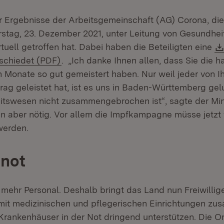
er Ergebnisse der Arbeitsgemeinschaft (AG) Corona, di
stag, 23. Dezember 2021, unter Leitung von Gesundhei
uell getroffen hat. Dabei haben die Beteiligten eine
(Öffnet in neuem Fenster)
schiedet (PDF)
. „Ich danke Ihnen allen, dass Sie die h
 Monate so gut gemeistert haben. Nur weil jeder von I
trag geleistet hat, ist es uns in Baden-Württemberg ge
tswesen nicht zusammengebrochen ist“, sagte der Mini
n aber nötig. Vor allem die Impfkampagne müsse jetzt 
werden.
lnot
mehr Personal. Deshalb bringt das Land nun Freiwillig
mit medizinischen und pflegerischen Einrichtungen zu
rankenhäuser in der Not dringend unterstützen. Die O