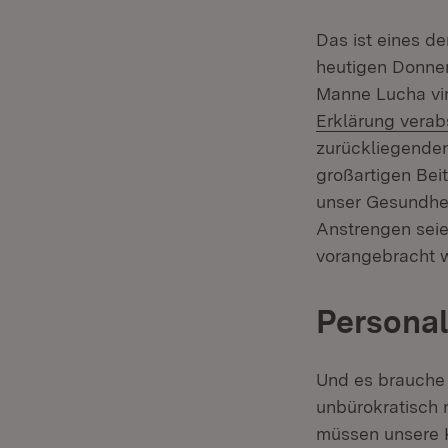
Das ist eines d
heutigen Donner
Manne Lucha virt
Erklärung verab
zurückliegenden
großartigen Bei
unser Gesundhei
Anstrengen seie
vorangebracht 
Persona
Und es brauche 
unbürokratisch 
müssen unsere K