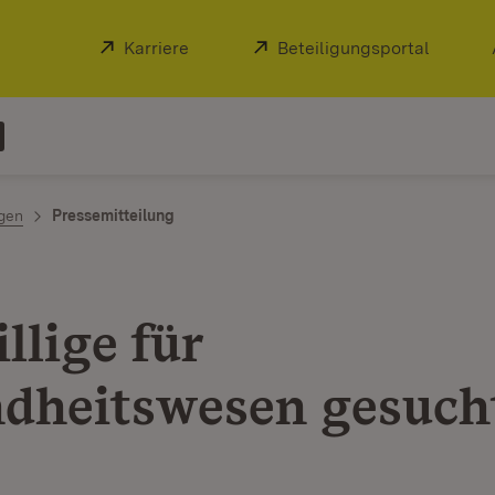
Extern:
Karriere
(Öffnet in neuem Fenster)
Extern:
Beteiligungsportal
(Öffnet
ngen
Pressemitteilung
llige für
dheitswesen gesuch