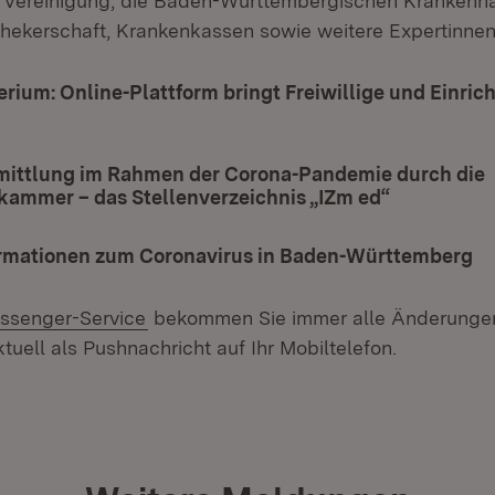
 Vereinigung, die Baden-Württembergischen Krankenha
hekerschaft, Krankenkassen sowie weitere Expertinnen
erium: Online-Plattform bringt Freiwillige und Einri
Öffnet in neuem Fenster)
mittlung im Rahmen der Corona-Pandemie durch die
kammer – das Stellenverzeichnis „IZm ed“
(Öffnet in
ormationen zum Coronavirus in Baden-Württemberg
ssenger-Service
bekommen Sie immer alle Änderungen
tuell als Pushnachricht auf Ihr Mobiltelefon.