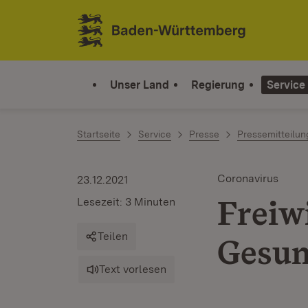
Zum Inhalt springen
Link zur Startseite
Unser Land
Regierung
Service
Startseite
Service
Presse
Pressemitteilu
Coronavirus
23.12.2021
Freiwi
Lesezeit: 3 Minuten
Teilen
Gesun
Text vorlesen