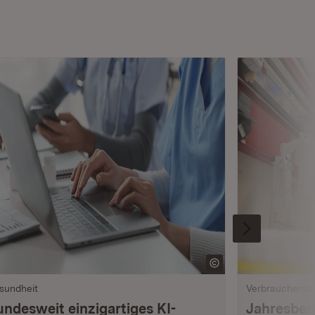
sundheit
Verbrauchersc
undesweit einzigartiges KI-
Jahresberi