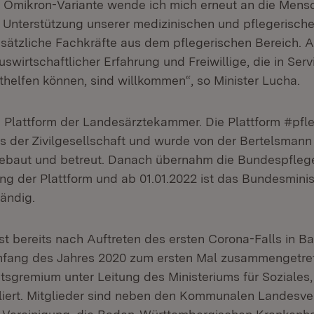
 Omikron-Variante wende ich mich erneut an die Mens
m Unterstützung unserer medizinischen und pflegerische
sätzliche Fachkräfte aus dem pflegerischen Bereich. 
swirtschaftlicher Erfahrung und Freiwillige, die in Ser
thelfen können, sind willkommen“, so Minister Lucha.
ne Plattform der Landesärztekammer. Die Plattform #pfle
aus der Zivilgesellschaft und wurde von der Bertelsmann
fgebaut und betreut. Danach übernahm die Bundespfle
ng der Plattform und ab 01.01.2022 ist das Bundesminis
ändig.
st bereits nach Auftreten des ersten Corona-Falls in B
fang des Jahres 2020 zum ersten Mal zusammengetret
eitsgremium unter Leitung des Ministeriums für Soziales
bliert. Mitglieder sind neben den Kommunalen Landesv