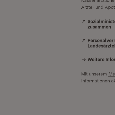
Kassenärztliche
Ärzte- und Apot
Extern:
Sozialminist
zusammen
(
Extern:
Personalver
Landesärzte
Weitere Inf
Mit unserem
Me
Informationen ak