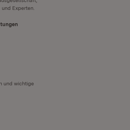
usgesellschaft,
 und Experten.
chtungen
 neuem Fenster)
 und wichtige