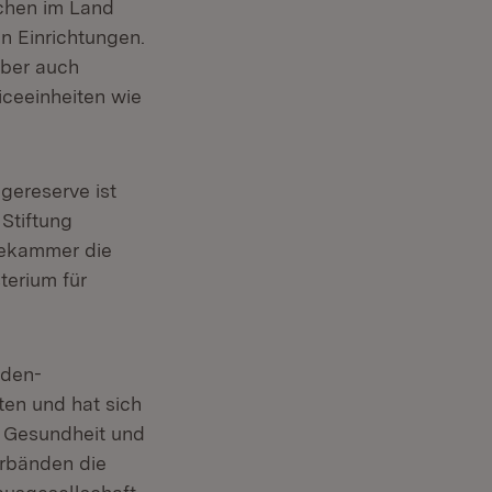
chen im Land
n Einrichtungen.
Aber auch
viceeinheiten wie
gereserve ist
 Stiftung
gekammer die
terium für
aden-
en und hat sich
, Gesundheit und
erbänden die