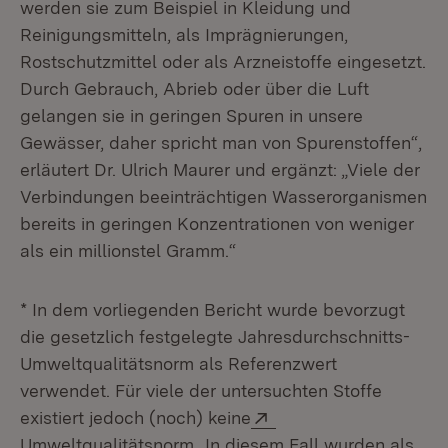
werden sie zum Beispiel in Kleidung und
Reinigungsmitteln, als Imprägnierungen,
Rostschutzmittel oder als Arzneistoffe eingesetzt.
Durch Gebrauch, Ab­rieb oder über die Luft
gelangen sie in geringen Spuren in unsere
Gewässer, daher spricht man von Spurenstoffen“,
erläutert Dr. Ulrich Maurer und ergänzt: „Viele der
Verbindungen beeinträchtigen Wasserorganismen
bereits in geringen Konzentrationen von weniger
als ein millionstel Gramm.“
* In dem vorliegenden Bericht wurde bevorzugt
die gesetzlich festgelegte Jahresdurchschnitts-
Umweltqualitätsnorm als Referenzwert
verwendet. Für viele der untersuchten Stoffe
Extern:
existiert jedoch (noch) keine
(Öffnet in neuem Fenster)
Umweltqualitätsnorm
. In diesem Fall wurden als