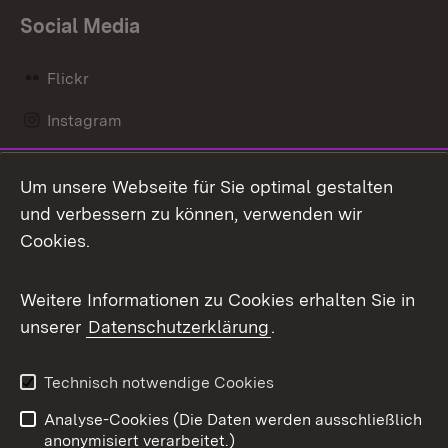
Social Media
Flickr
Instagram
LinkedIn
Um unsere Webseite für Sie optimal gestalten
Mastodon
und verbessern zu können, verwenden wir
Cookies.
Messenger
Social Wall
Weitere Informationen zu Cookies erhalten Sie in
unserer
Datenschutzerklärung
.
X / Twitter
Youtube
Technisch notwendige Cookies
Analyse-Cookies (Die Daten werden ausschließlich
Zum 
anonymisiert verarbeitet.)