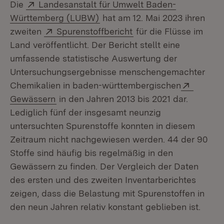
Extern:
Die
Landesanstalt für Umwelt Baden-
(Öffnet in neuem Fenster)
Württemberg (LUBW)
hat am 12. Mai 2023 ihren
Extern:
(Öffnet in neuem Fens
zweiten
Spurenstoffbericht
für die Flüsse im
Land veröffentlicht. Der Bericht stellt eine
umfassende statistische Auswertung der
Untersuchungsergebnisse menschengemachter
Extern:
Chemikalien in baden-württembergischen
(Öffnet in neuem Fenster)
Gewässern
in den Jahren 2013 bis 2021 dar.
Lediglich fünf der insgesamt neunzig
untersuchten Spurenstoffe konnten in diesem
Zeitraum nicht nach­gewiesen werden. 44 der 90
Stoffe sind häufig bis regelmäßig in den
Gewässern zu finden. Der Vergleich der Daten
des ersten und des zweiten Inventarberichtes
zeigen, dass die Belastung mit Spurenstoffen in
den neun Jahren relativ konstant geblieben ist.