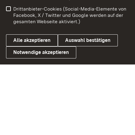
Impressum
Kontakt
Drittanbieter-Cookies (Social-Media-Elemente von
Benutzungshinweise
Barrierefreiheit
Facebook, X / Twitter und Google werden auf der
gesamten Webseite aktiviert.)
Datenschutz
Cookies
Alle akzeptieren
Auswahl bestätigen
Notwendige akzeptieren
Link zum Landesportal