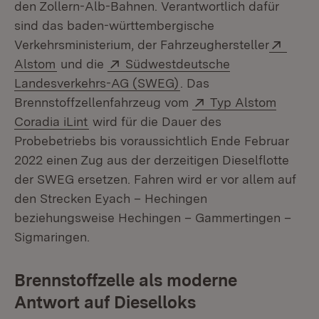
den Zollern-Alb-Bahnen. Verantwortlich dafür
sind das baden-württembergische
Exter
Verkehrsministerium, der Fahrzeughersteller
(Öffnet in neuem Fenster)
Extern:
Alstom
und die
Südwestdeutsche
(Öffnet in neuem Fenste
Landesverkehrs-AG (SWEG)
. Das
Extern:
Brennstoffzellenfahrzeug vom
Typ Alstom
(Öffnet in neuem Fenster)
Coradia iLint
wird für die Dauer des
Probebetriebs bis voraussichtlich Ende Februar
2022 einen Zug aus der derzeitigen Dieselflotte
der SWEG ersetzen. Fahren wird er vor allem auf
den Strecken Eyach – Hechingen
beziehungsweise Hechingen – Gammertingen –
Sigmaringen.
Brennstoffzelle als moderne
Antwort auf Dieselloks