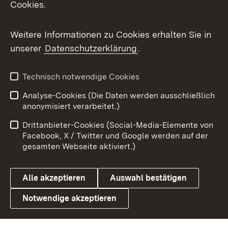
Cookies.
Messenger
Social Wall
Weitere Informationen zu Cookies erhalten Sie in
unserer
Datenschutzerklärung
.
X / Twitter
Youtube
Technisch notwendige Cookies
Analyse-Cookies (Die Daten werden ausschließlich
Zum 
anonymisiert verarbeitet.)
Impressum
Kontakt
Drittanbieter-Cookies (Social-Media-Elemente von
Benutzungshinweise
Barrierefreiheit
Facebook, X / Twitter und Google werden auf der
gesamten Webseite aktiviert.)
Datenschutz
Cookies
Alle akzeptieren
Auswahl bestätigen
Notwendige akzeptieren
Link zum Landesportal