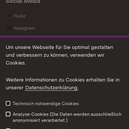
Social Media
Flickr
Instagram
LinkedIn
Um unsere Webseite für Sie optimal gestalten
Mastodon
und verbessern zu können, verwenden wir
Cookies.
Messenger
Social Wall
Weitere Informationen zu Cookies erhalten Sie in
unserer
Datenschutzerklärung
.
X / Twitter
Youtube
Technisch notwendige Cookies
Analyse-Cookies (Die Daten werden ausschließlich
Zum 
anonymisiert verarbeitet.)
Impressum
Kontakt