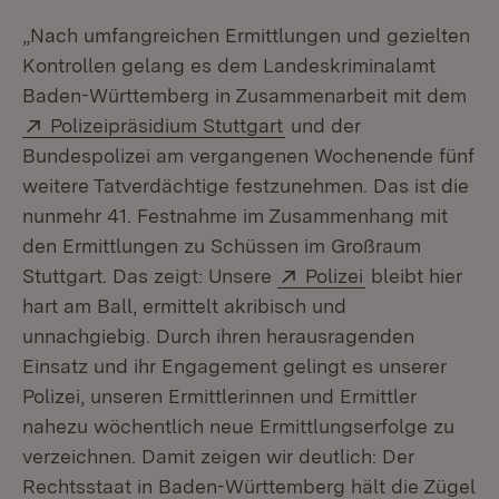
„Nach umfangreichen Ermittlungen und gezielten
Kontrollen gelang es dem Landeskriminalamt
Baden-Württemberg in Zusammenarbeit mit dem
Extern:
(Öffnet in neuem Fenste
Polizeipräsidium Stuttgart
und der
Bundespolizei am vergangenen Wochenende fünf
weitere Tatverdächtige festzunehmen. Das ist die
nunmehr 41. Festnahme im Zusammenhang mit
den Ermittlungen zu Schüssen im Großraum
Extern:
(Öffnet in neu
Stuttgart. Das zeigt: Unsere
Polizei
bleibt hier
hart am Ball, ermittelt akribisch und
unnachgiebig. Durch ihren herausragenden
Einsatz und ihr Engagement gelingt es unserer
Polizei, unseren Ermittlerinnen und Ermittler
nahezu wöchentlich neue Ermittlungserfolge zu
verzeichnen. Damit zeigen wir deutlich: Der
Rechtsstaat in Baden-Württemberg hält die Zügel