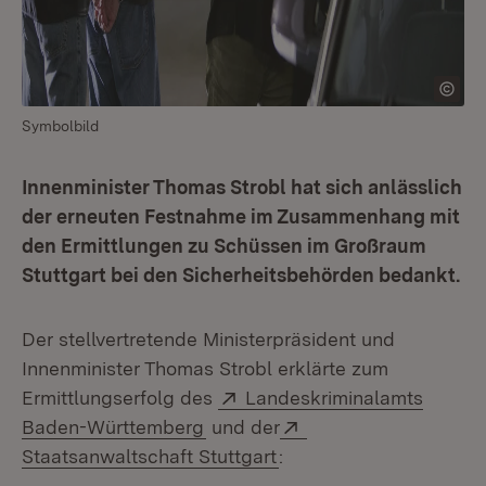
Symbolbild
Innenminister Thomas Strobl hat sich anlässlich
der erneuten Festnahme im Zusammenhang mit
den Ermittlungen zu Schüssen im Großraum
Stuttgart bei den Sicherheitsbehörden bedankt.
Der stellvertretende Ministerpräsident und
Innenminister Thomas Strobl erklärte zum
Extern:
Ermittlungserfolg des
Landeskriminalamts
(Öffnet in neuem Fenster)
Extern:
Baden-Württemberg
und der
(Öffnet in neuem Fenst
Staatsanwaltschaft Stuttgart
: