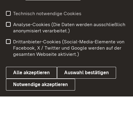
Youtube
Technisch notwendige Cookies
Analyse-Cookies (Die Daten werden ausschließlich
Zum 
anonymisiert verarbeitet.)
Impressum
Kontakt
Drittanbieter-Cookies (Social-Media-Elemente von
Benutzungshinweise
Barrierefreiheit
Facebook, X / Twitter und Google werden auf der
gesamten Webseite aktiviert.)
Datenschutz
Cookies
Alle akzeptieren
Auswahl bestätigen
Notwendige akzeptieren
Link zum Landesportal