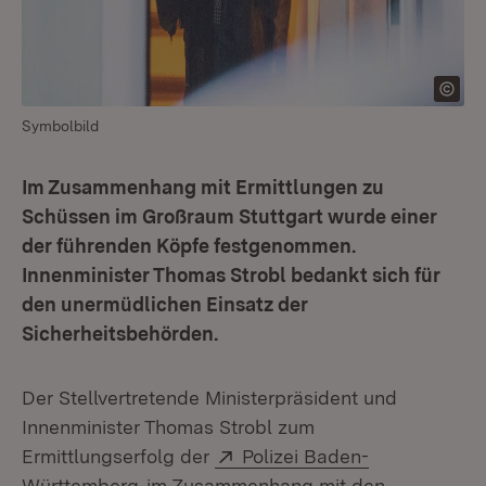
Symbolbild
Im Zusammenhang mit Ermittlungen zu
Schüssen im Großraum Stuttgart wurde einer
der führenden Köpfe festgenommen.
Innenminister Thomas Strobl bedankt sich für
den unermüdlichen Einsatz der
Sicherheitsbehörden.
Der Stellvertretende Ministerpräsident und
Innenminister Thomas Strobl zum
Extern:
Ermittlungserfolg der
Polizei Baden-
(Öffnet in neuem Fenster)
Württemberg
im Zusammenhang mit den