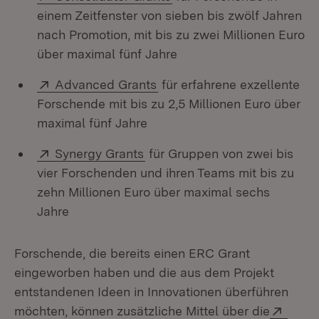
einem Zeitfenster von sieben bis zwölf Jahren
nach Promotion, mit bis zu zwei Millionen Euro
über maximal fünf Jahre
Extern:
(Öffnet in neuem Fenster)
Advanced Grants
für erfahrene exzellente
Forschende mit bis zu 2,5 Millionen Euro über
maximal fünf Jahre
Extern:
(Öffnet in neuem Fenster)
Synergy Grants
für Gruppen von zwei bis
vier Forschenden und ihren Teams mit bis zu
zehn Millionen Euro über maximal sechs
Jahre
Forschende, die bereits einen ERC Grant
eingeworben haben und die aus dem Projekt
entstandenen Ideen in Innovationen überführen
Exter
möchten, können zusätzliche Mittel über die