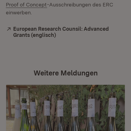
(Öffnet in neuem Fenster)
Proof of Concept
-Ausschreibungen des ERC
einwerben.
Extern:
European Research Counsil: Advanced
Grants (englisch)
(Öffnet in neuem Fenster)
Weitere Meldungen