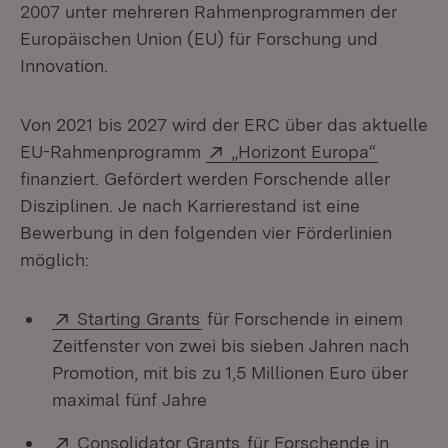
2007 unter mehreren Rahmenprogrammen der
Europäischen Union (EU) für Forschung und
Innovation.
Von 2021 bis 2027 wird der ERC über das aktuelle
Extern:
(Öffnet 
EU-Rahmenprogramm
„Horizont Europa“
finanziert. Gefördert werden Forschende aller
Disziplinen. Je nach Karrierestand ist eine
Bewerbung in den folgenden vier Förderlinien
möglich:
Extern:
(Öffnet in neuem Fenster)
Starting Grants
für Forschende in einem
Zeitfenster von zwei bis sieben Jahren nach
Promotion, mit bis zu 1,5 Millionen Euro über
maximal fünf Jahre
Extern:
(Öffnet in neuem Fenster
Consolidator Grants
für Forschende in