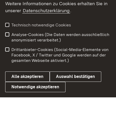
Social Wall
Weitere Informationen zu Cookies erhalten Sie in
unserer
Datenschutzerklärung
.
X / Twitter
Youtube
Technisch notwendige Cookies
Analyse-Cookies (Die Daten werden ausschließlich
Zum 
anonymisiert verarbeitet.)
Impressum
Kontakt
Drittanbieter-Cookies (Social-Media-Elemente von
Benutzungshinweise
Barrierefreiheit
Facebook, X / Twitter und Google werden auf der
gesamten Webseite aktiviert.)
Datenschutz
Cookies
Alle akzeptieren
Auswahl bestätigen
Notwendige akzeptieren
Link zum Landesportal