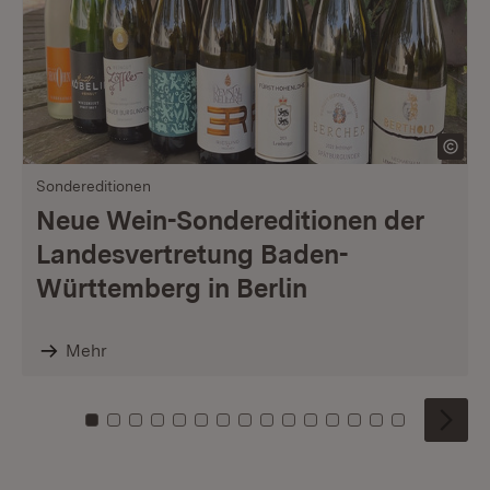
Sondereditionen
Neue Wein-Sondereditionen der
Landesvertretung Baden-
Württemberg in Berlin
Mehr
Zu Kachel: 0
Zu Kachel: 1
Zu Kachel: 2
Zu Kachel: 3
Zu Kachel: 4
Zu Kachel: 5
Zu Kachel: 6
Zu Kachel: 7
Zu Kachel: 8
Zu Kachel: 9
Zu Kachel: 10
Zu Kachel: 11
Zu Kachel: 12
Zu Kachel: 1
Zu Kachel