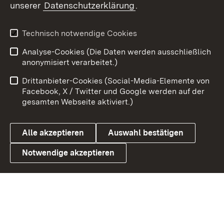
unserer
Datenschutzerklärung
.
X / Twitter
Youtube
Technisch notwendige Cookies
Analyse-Cookies (Die Daten werden ausschließlich
Zum 
anonymisiert verarbeitet.)
Impressum
Kontakt
Drittanbieter-Cookies (Social-Media-Elemente von
Benutzungshinweise
Barrierefreiheit
Facebook, X / Twitter und Google werden auf der
gesamten Webseite aktiviert.)
Datenschutz
Cookies
Alle akzeptieren
Auswahl bestätigen
Notwendige akzeptieren
Link zum Landesportal