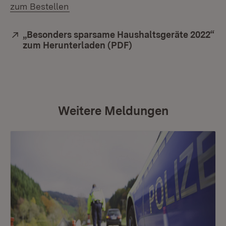
(Öffnet in neuem Fenster)
zum Bestellen
Extern:
„Besonders sparsame Haushaltsgeräte 2022“
zum Herunterladen (PDF)
(Öffnet in neuem Fens
Weitere Meldungen