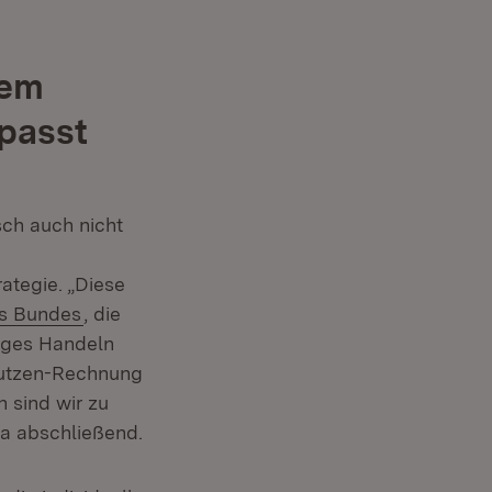
dem
passt
sch auch nicht
ategie. „Diese
(Öffnet in neuem Fenster)
s Bundes
, die
iges Handeln
-Nutzen-Rechnung
 sind wir zu
ha abschließend.