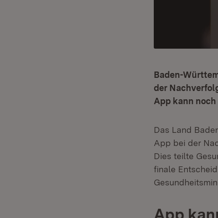
Baden-Württemb
der Nachverfol
App kann noch 
Das Land Baden
App bei der Nac
Dies teilte Ges
finale Entschei
Gesundheitsmini
App kann