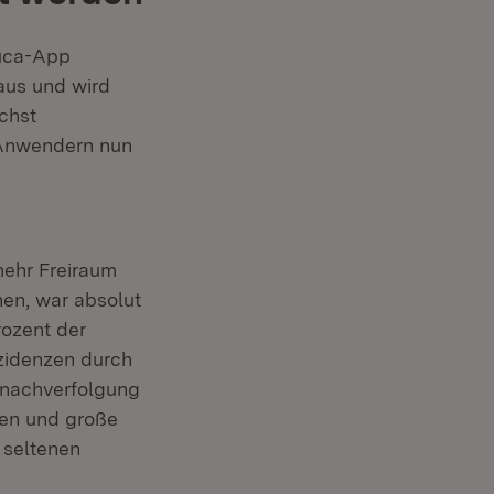
luca-App
 aus und wird
chst
 Anwendern nun
ehr Freiraum
hen, war absolut
rozent der
nzidenzen durch
nnachverfolgung
pen und große
 seltenen