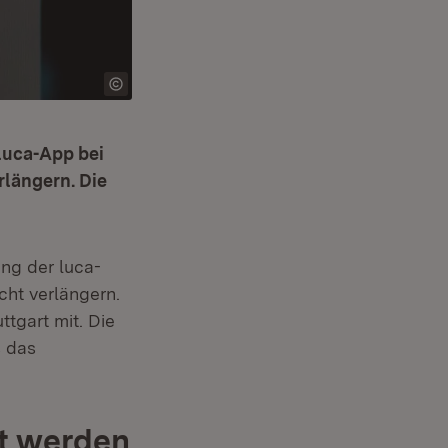
luca-App bei
längern. Die
ng der luca-
ht verlängern.
tgart mit. Die
s das
zt werden