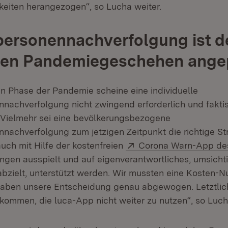
gkeiten herangezogen“, so Lucha weiter.
personennachverfolgung ist 
igen Pandemiegeschehen ange
gen Phase der Pandemie scheine eine individuelle
nachverfolgung nicht zwingend erforderlich und fakti
n. Vielmehr sei eine bevölkerungsbezogene
nachverfolgung zum jetzigen Zeitpunkt die richtige Str
Extern:
uch mit Hilfe der kostenfreien
Corona Warn-App de
en ausspielt und auf eigenverantwortliches, umsicht
bzielt, unterstützt werden. Wir mussten eine Kosten
haben unsere Entscheidung genau abgewogen. Letztlich
ommen, die luca-App nicht weiter zu nutzen“, so Luc