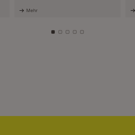
Mehr
Zu Kachel: 0
Zu Kachel: 3
Zu Kachel: 6
Zu Kachel: 9
Zu Kachel: 12