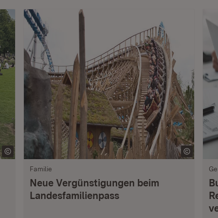
Familie
Ge
Neue Vergünstigungen beim
B
Landesfamilienpass
R
v