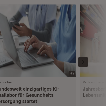
sundheit
Verbrauchersc
undesweit einzigartiges KI-
Jahresberi
eallabor für Gesundheits­
Lebensmi
ersorgung startet