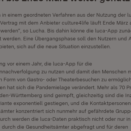
 in einem geordneten Verfahren aus der Nutzung der 
 Vertrag mit dem Anbieter culture4life läuft Ende März
t werden“, so Lucha. Bis dahin könne die luca-App zunä
t werden. Eine Übergangsphase soll den Nutzern und
bieten, sich auf die neue Situation einzustellen.
ng vor einem Jahr, die luca-App für die
nnachverfolgung zu nutzen und damit den Menschen m
in Form von Gastro- oder Theaterbesuchen zu ermöglic
hen hat sich die Pandemielage verändert. Mehr als 70 P
en-Württemberg sind geimpft, gleichzeitig sind die I
iante exponentiell gestiegen, und die Kontaktpersone
ämter konzentriert sich nunmehr auf gefährdete Grup
rch werden die luca-Daten praktisch nicht oder nur in
durch die Gesundheitsämter abgefragt und für deren