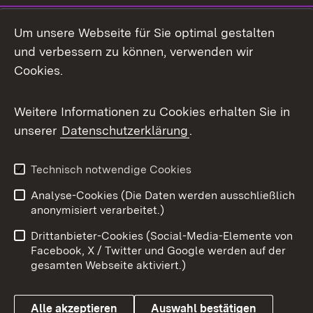
LinkedIn
Um unsere Webseite für Sie optimal gestalten
Mastodon
und verbessern zu können, verwenden wir
Cookies.
Messenger
Social Wall
Weitere Informationen zu Cookies erhalten Sie in
unserer
Datenschutzerklärung
.
X / Twitter
Youtube
Technisch notwendige Cookies
Analyse-Cookies (Die Daten werden ausschließlich
Zum 
anonymisiert verarbeitet.)
Impressum
Kontakt
Drittanbieter-Cookies (Social-Media-Elemente von
Benutzungshinweise
Barrierefreiheit
Facebook, X / Twitter und Google werden auf der
gesamten Webseite aktiviert.)
Datenschutz
Cookies
Alle akzeptieren
Auswahl bestätigen