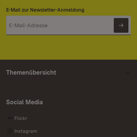
E-Mail zur Newsletter-Anmeldung
News
Themenübersicht
Social Media
Flickr
Instagram