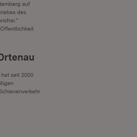
ttemberg auf
triebes des
nsfrei.“
Öffentlichkeit
 Ortenau
in neuem Fenster)
hat seit 2020
iligen
n Schienenverkehr