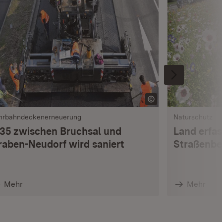
hrbahndeckenerneuerung
Naturschutz
 35 zwischen Bruchsal und
Land erfas
raben-Neudorf wird saniert
Straßenbe
Mehr
Mehr