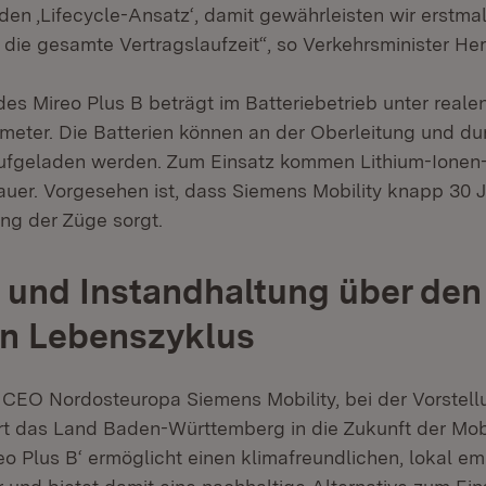
en ‚Lifecycle-Ansatz‘, damit gewährleisten wir erstma
 die gesamte Vertragslaufzeit“, so Verkehrsminister He
des Mireo Plus B beträgt im Batteriebetrieb unter real
ometer. Die Batterien können an der Oberleitung und d
fgeladen werden. Zum Einsatz kommen Lithium-Ionen-
uer. Vorgesehen ist, dass Siemens Mobility knapp 30 J
ung der Züge sorgt.
und Instandhaltung über den
n Lebenszyklus
, CEO Nordosteuropa Siemens Mobility, bei der Vorstell
ert das Land Baden-Württemberg in die Zukunft der Mobi
eo Plus B‘ ermöglicht einen klimafreundlichen, lokal em