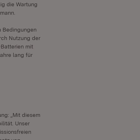
lig die Wartung
rmann.
en Bedingungen
urch Nutzung der
Batterien mit
ahre lang für
ung: „Mit diesem
lität. Unser
issionsfreien