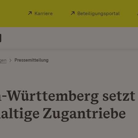
Extern:
Karriere
(Öffnet in neuem Fenster)
Extern:
Beteiligungsportal
(Öffnet
ngen
Pressemitteilung
-Württemberg setzt
altige Zugantriebe