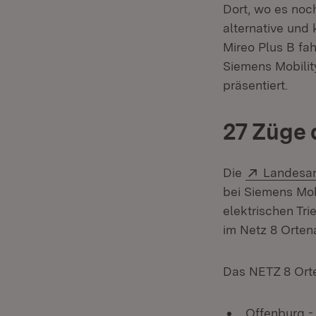
Dort, wo es noc
alternative und
Mireo Plus B fa
Siemens Mobility
präsentiert.
27 Züge 
Extern:
Die
Landesan
bei Siemens Mobi
elektrischen Tri
im Netz 8 Orten
Das NETZ 8 Ort
Offenburg -