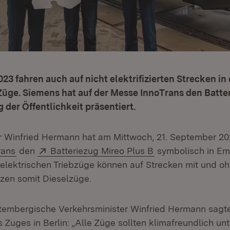
3 fahren auch auf nicht elektrifizierten Strecken in
Züge. Siemens hat auf der Messe InnoTrans den Batte
 der Öffentlichkeit präsentiert.
r Winfried Hermann hat am Mittwoch, 21. September 20
:
(Öffnet in neuem Fenster)
Extern:
(Öffnet in neuem 
rans
den
Batteriezug Mireo Plus B
symbolisch in E
lektrischen Triebzüge können auf Strecken mit und oh
tzen somit Dieselzüge.
embergische Verkehrsminister Winfried Hermann sagte
 Zuges in Berlin: „Alle Züge sollten klimafreundlich un