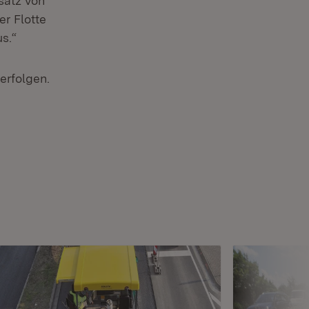
satz von
er Flotte
s.“
erfolgen.