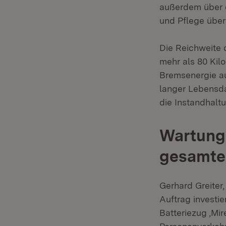
außerdem über d
und Pflege über
Die Reichweite 
mehr als 80 Kil
Bremsenergie au
langer Lebensda
die Instandhalt
Wartung 
gesamte
Gerhard Greiter
Auftrag investi
Batteriezug ‚Mir