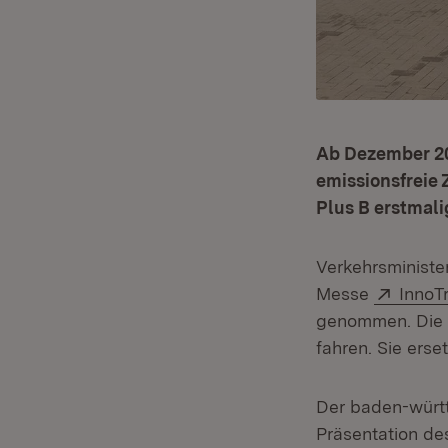
Ab Dezember 202
emissionsfreie 
Plus B erstmalig
Verkehrsministe
Extern
Messe
InnoT
genommen. Die e
fahren. Sie erse
Der baden-württ
Präsentation des