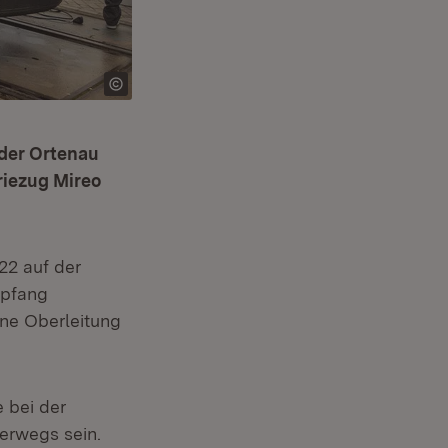
 der Ortenau
riezug Mireo
22 auf der
Fenster)
mpfang
ne Oberleitung
 bei der
terwegs sein.