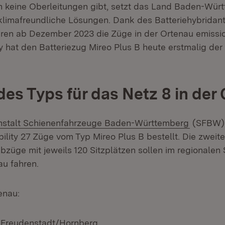
h keine Oberleitungen gibt, setzt das Land Baden-Wür
 klimafreundliche Lösungen. Dank des Batteriehybridan
hren ab Dezember 2023 die Züge in der Ortenau emissio
 hat den Batteriezug Mireo Plus B heute erstmalig der 
des Typs für das Netz 8 in der
(Öffnet 
stalt Schienenfahrzeuge Baden-Württemberg
(SFBW) 
lity 27 Züge vom Typ Mireo Plus B bestellt. Die zweite
ebzüge mit jeweils 120 Sitzplätzen sollen im regionale
au fahren.
enau:
 Freudenstadt/Hornberg