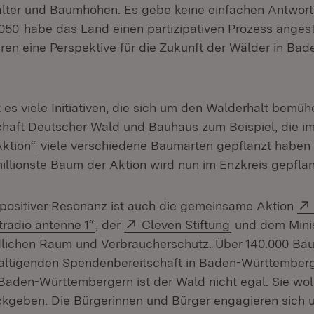
ter und Baumhöhen. Es gebe keine einfachen Antworte
(Öffnet in neuem Fenster)
2050
habe das Land einen partizipativen Prozess anges
ren eine Perspektive für die Zukunft der Wälder in B
es viele Initiativen, die sich um den Walderhalt bemüh
aft Deutscher Wald und Bauhaus zum Beispiel, die i
(Öffnet in neuem Fenster)
ktion“
viele verschiedene Baumarten gepflanzt haben u
illionste Baum der Aktion wird nun im Enzkreis gepflan
positiver Resonanz ist auch die gemeinsame Aktion
(Öffnet in neuem Fenster)
Extern:
(Öffnet in neu
tradio antenne 1“
, der
Cleven Stiftung
und dem Minis
dlichen Raum und Verbraucherschutz. Über 140.000 B
ältigenden Spendenbereitschaft in Baden-Württember
Baden-Württembergern ist der Wald nicht egal. Sie wol
kgeben. Die Bürgerinnen und Bürger engagieren sich