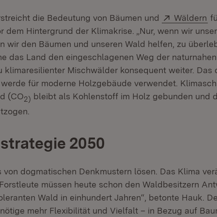
Extern:
(Ö
rstreicht die Bedeutung von Bäumen und
Wäldern
fü
r dem Hintergrund der Klimakrise. „Nur, wenn wir unse
n wir den Bäumen und unseren Wald helfen, zu überleb
he das Land den eingeschlagenen Weg der naturnahen
klimaresilienter Mischwälder konsequent weiter. Das 
z werde für moderne Holzgebäude verwendet. Klimasch
id (CO
bleibt als Kohlenstoff im Holz gebunden und
2)
ntzogen.
strategie 2050
 von dogmatischen Denkmustern lösen. Das Klima verä
 Forstleute müssen heute schon den Waldbesitzern An
oleranten Wald in einhundert Jahren“, betonte Hauk. D
ötige mehr Flexibilität und Vielfalt – in Bezug auf Bau