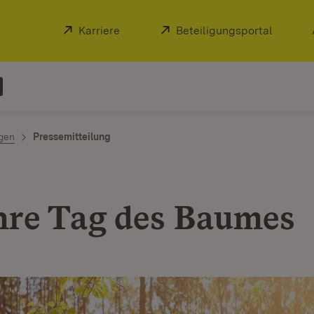
Extern:
Karriere
(Öffnet in neuem Fenster)
Extern:
Beteiligungsportal
(Öffnet
ngen
Pressemitteilung
hre Tag des Baumes