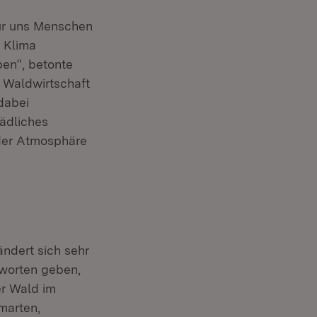
ffnet in neuem Fenster)
r uns Menschen
r Klima
en“, betonte
 Waldwirtschaft
dabei
ädliches
 der Atmosphäre
ndert sich sehr
tworten geben,
er Wald im
marten,