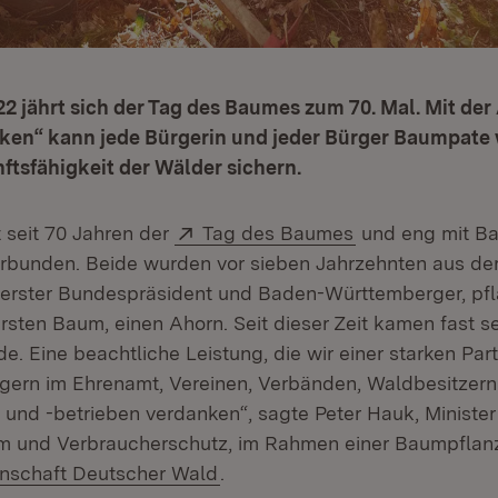
22 jährt sich der Tag des Baumes zum 70. Mal. Mit der
ken“ kann jede Bürgerin und jeder Bürger Baumpate
ftsfähigkeit der Wälder sichern.
Extern:
(Öffnet in neue
st seit 70 Jahren der
Tag des Baumes
und eng mit B
bunden. Beide wurden vor sieben Jahrzehnten aus de
erster Bundespräsident und Baden-Württemberger, pfl
rsten Baum, einen Ahorn. Seit dieser Zeit kamen fast s
e. Eine beachtliche Leistung, die wir einer starken Par
gern im Ehrenamt, Vereinen, Verbänden, Waldbesitzern
 und -betrieben verdanken“, sagte Peter Hauk, Minister
m und Verbraucherschutz, im Rahmen einer Baumpflanz
(Öffnet in neuem Fenster)
nschaft Deutscher Wald
.