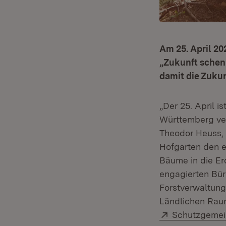
Am 25. April 20
„Zukunft schen
damit die Zukun
„Der 25. April i
Württemberg ver
Theodor Heuss, 
Hofgarten den e
Bäume in die Erd
engagierten Bür
Forstverwaltung
Ländlichen Rau
Extern:
Schutzgemei