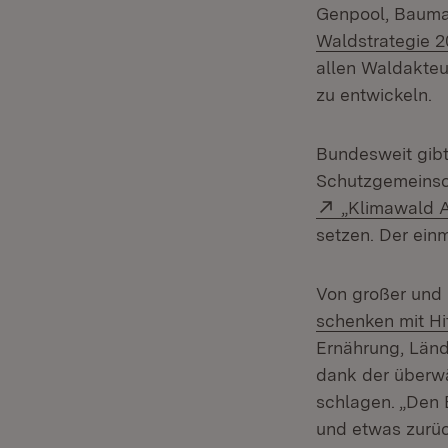
Genpool, Baumal
Waldstrategie 
allen Waldakteu
zu entwickeln.
Bundesweit gibt 
Schutzgemeinsch
Extern:
„Klimawald A
setzen. Der einm
Von großer und 
schenken mit Hi
Ernährung, Län
dank der überw
schlagen. „Den 
und etwas zurüc