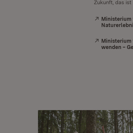
Zukunft, das ist 
Extern:
Ministerium
Naturerlebn
Extern:
Ministerium
wenden – Ge