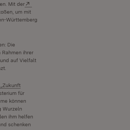
Extern:
n. Mit der
toßen, um mit
aden-Württemberg
en: Die
m Rahmen ihrer
nd auf Vielfalt
zt.
Extern:
„Zukunft
em Fenster)
terium für
äume können
g Wurzeln
len ihm helfen
 und schenken