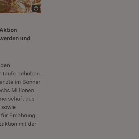
 Aktion
 werden und
m Fenster)
aden-
r Taufe gehoben.
anzte im Bonner
echs Millionen
tnerschaft aus
 sowie
 für Ernährung,
aktion mit der