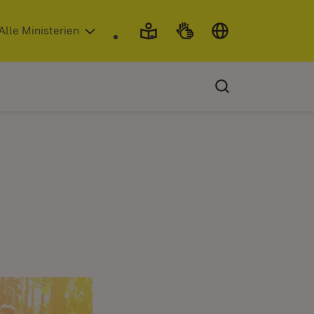
 in neuem Fenster)
Alle Ministerien