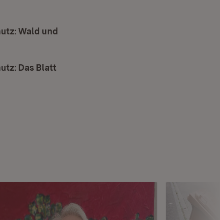
utz: Wald und
tz: Das Blatt
euem Fenster)