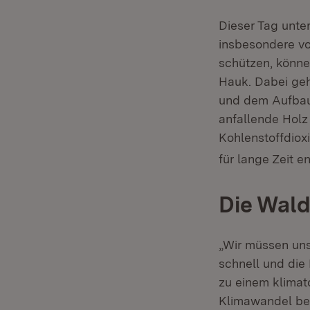
Dieser Tag unte
insbesondere vo
schützen, könne
Hauk. Dabei ge
und dem Aufbau 
anfallende Hol
Kohlenstoffdiox
für lange Zeit e
Die Wald
„Wir müssen uns
schnell und die
zu einem klimat
Klimawandel ben