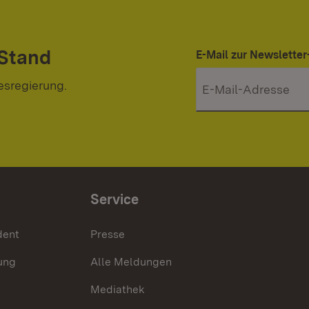
 Stand
E-Mail zur Newslett
esregierung.
Service
dent
Presse
ung
Alle Meldungen
Mediathek