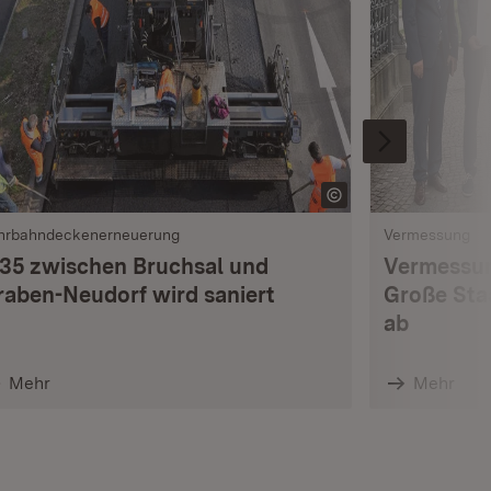
hrbahndeckenerneuerung
Vermessung
 35 zwischen Bruchsal und
Vermessun
raben-Neudorf wird saniert
Große Sta
ab
Mehr
Mehr