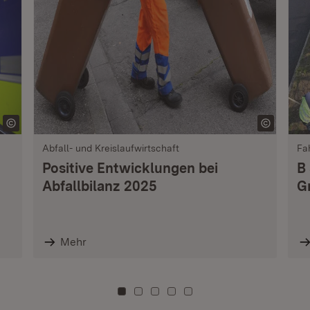
Abfall- und Kreislaufwirtschaft
Fa
Positive Entwicklungen bei
B
Abfallbilanz 2025
G
Mehr
Zu Kachel: 0
Zu Kachel: 3
Zu Kachel: 6
Zu Kachel: 9
Zu Kachel: 12