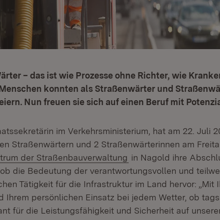
rter – das ist wie Prozesse ohne Richter, wie Krank
e Menschen konnten als Straßenwärter und Straßenwä
iern. Nun freuen sie sich auf einen Beruf mit Potenzia
atssekretärin im Verkehrsministerium, hat am 22. Juli 
en Straßenwärtern und 2 Straßenwärterinnen am Freita
(Öffnet in neuem Fenst
trum der Straßenbauverwaltung
in Nagold ihre Abschl
 hob die Bedeutung der verantwortungsvollen und teilwe
hen Tätigkeit für die Infrastruktur im Land hervor: „Mit 
Ihrem persönlichen Einsatz bei jedem Wetter, ob tags
ant für die Leistungsfähigkeit und Sicherheit auf unsere