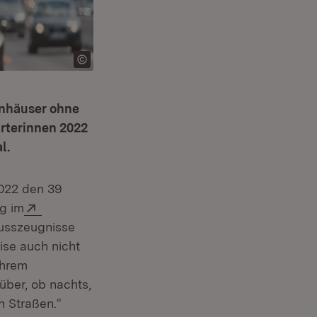
enhäuser ohne
rterinnen 2022
l.
2022 den 39
Extern:
g im
er)
usszeugnisse
ise auch nicht
Ihrem
über, ob nachts,
n Straßen.“