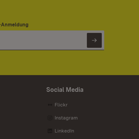
er-Anmeldung
Newsletter 
Social Media
Flickr
Instagram
LinkedIn