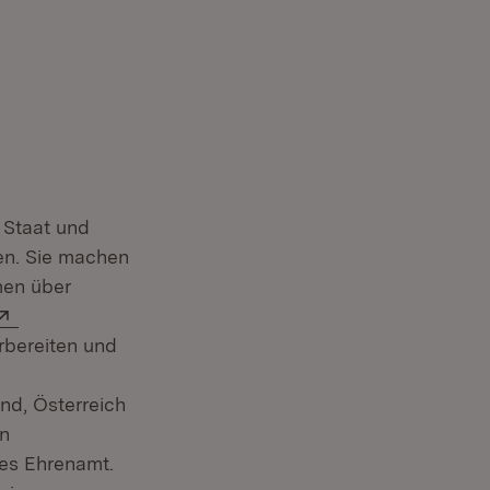
 Staat und
en. Sie machen
men über
Extern:
rbereiten und
nd, Österreich
en
tes Ehrenamt.