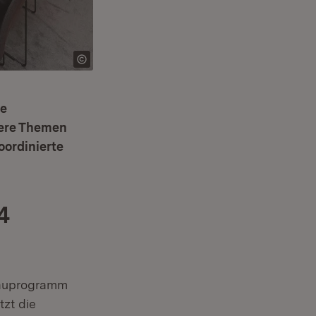
ne
tere Themen
oordinierte
4
bauprogramm
zt die