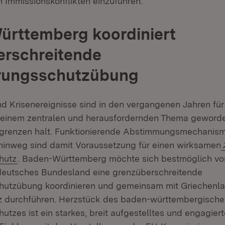
 Immissionskonflikten einzuführen.
ürttemberg koordiniert
erschreitende
rungsschutzübung
d Krisenereignisse sind in den vergangenen Jahren für
u einem zentralen und herausfordernden Thema geword
sgrenzen halt. Funktionierende Abstimmungsmechanis
inweg sind damit Voraussetzung für einen wirksamen
(Öffnet in neuem Fenster)
hutz
. Baden-Württemberg möchte sich bestmöglich vo
 deutsches Bundesland eine grenzüberschreitende
utzübung koordinieren und gemeinsam mit Griechenla
z durchführen. Herzstück des baden-württembergisch
tzes ist ein starkes, breit aufgestelltes und engagier