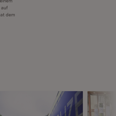
 einem
 auf
hat dem