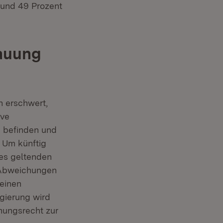
rund 49 Prozent
bauung
 erschwert,
ive
e befinden und
. Um künftig
des geltenden
e Abweichungen
 einen
gierung wird
nungsrecht zur