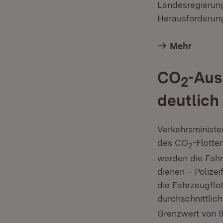
Landesregierung 
Herausforderun
Mehr
CO
-Aus
2
deutlich
Verkehrsministe
des CO
-Flotte
2
werden die Fahr
dienen – Polize
die Fahrzeugflo
durchschnittlic
Grenzwert von 