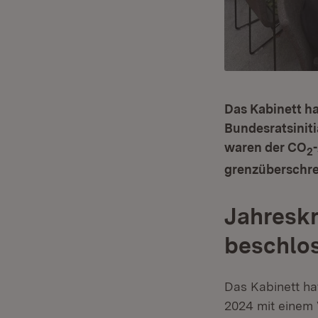
Das Kabinett h
Bundesratsinit
waren der CO
2
grenzüberschr
Jahresk
beschlo
Das Kabinett ha
2024 mit einem 