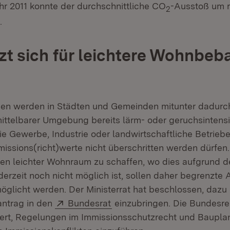
hr 2011 konnte der durchschnittliche CO
-Ausstoß um 
2
.
zt sich für leichtere Wohnbe
n werden in Städten und Gemeinden mitunter dadurch
mittelbarer Umgebung bereits lärm- oder geruchsintens
ie Gewerbe, Industrie oder landwirtschaftliche Betrieb
missions(richt)werte nicht überschritten werden dürfen
en leichter Wohnraum zu schaffen, wo dies aufgrund 
erzeit noch nicht möglich ist, sollen daher begrenzt
möglicht werden. Der Ministerrat hat beschlossen, dazu
Extern:
(Öffnet in neuem Fenster)
antrag in den
Bundesrat
einzubringen. Die Bundesre
ert, Regelungen im Immissionsschutzrecht und Baupla