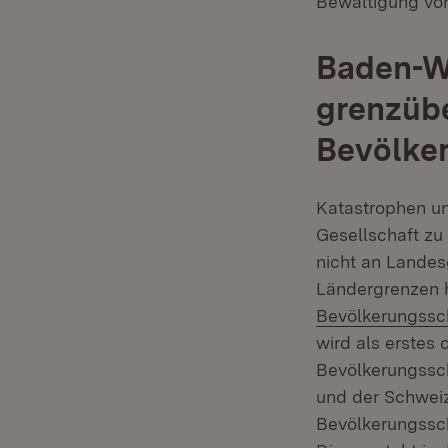
Bewältigung von
Baden-W
grenzüb
Bevölke
Katastrophen un
Gesellschaft z
nicht an Lande
Ländergrenzen h
Bevölkerungssc
wird als erstes
Bevölkerungssch
und der Schwei
Bevölkerungsschu