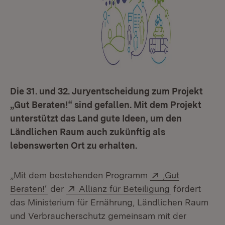
Die 31. und 32. Juryentscheidung zum Projekt
„Gut Beraten!“ sind gefallen. Mit dem Projekt
unterstützt das Land gute Ideen, um den
Ländlichen Raum auch zukünftig als
lebenswerten Ort zu erhalten.
Extern:
„Mit dem bestehenden Programm
‚Gut
(Öffnet in neuem Fenster)
Extern:
(Öffnet in ne
Beraten!‘
der
Allianz für Beteiligung
fördert
das Ministerium für Ernährung, Ländlichen Raum
und Verbraucherschutz gemeinsam mit der