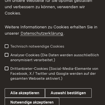
Um unsere Webseite für Sie optimal gestalten
Mastodon
und verbessern zu können, verwenden wir
Cookies.
Messenger
Social Wall
Weitere Informationen zu Cookies erhalten Sie in
unserer
Datenschutzerklärung
.
X / Twitter
Youtube
Technisch notwendige Cookies
Analyse-Cookies (Die Daten werden ausschließlich
Zum 
anonymisiert verarbeitet.)
Impressum
Kontakt
Drittanbieter-Cookies (Social-Media-Elemente von
Benutzungshinweise
Barrierefreiheit
Facebook, X / Twitter und Google werden auf der
gesamten Webseite aktiviert.)
Datenschutz
Cookies
Alle akzeptieren
Auswahl bestätigen
Notwendige akzeptieren