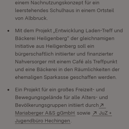
einem Nachnutzungskonzept für ein
leerstehendes Schulhaus in einem Ortsteil
von Albbruck.
Mit dem Projekt „Entwicklung Laden-Treff und
Bäckerei Heiligenberg“ der gleichnamigen
Initiative aus Heiligenberg soll ein
bürgerschaftlich initiierter und finanzierter
Nahversorger mit einem Café als Treffpunkt
und eine Bäckerei in den Räumlichkeiten der
ehemaligen Sparkasse geschaffen werden.
Ein Projekt für ein großes Freizeit- und
Bewegungsgelände für alle Alters- und
Extern:
Bevölkerungsgruppen initiiert durch
(Öffnet in neuem Fenst
Extern:
Mariaberger A&S gGmbH
sowie
JuZ +
(Öffnet in neuem Fenster
Jugendbüro Hechingen
.