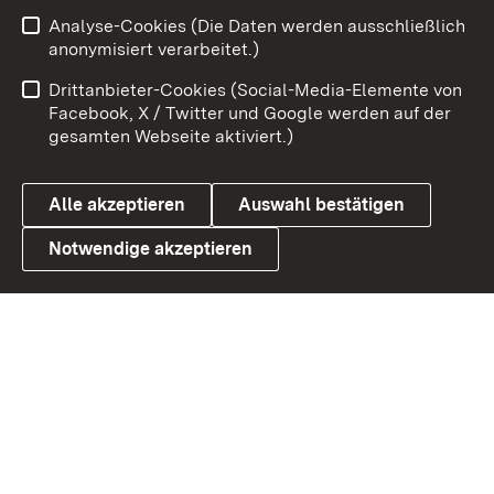
Analyse-Cookies (Die Daten werden ausschließlich
Zum 
anonymisiert verarbeitet.)
Impressum
Kontakt
Drittanbieter-Cookies (Social-Media-Elemente von
Benutzungshinweise
Barrierefreiheit
Facebook, X / Twitter und Google werden auf der
gesamten Webseite aktiviert.)
Datenschutz
Cookies
Alle akzeptieren
Auswahl bestätigen
Notwendige akzeptieren
Link zum Landesportal