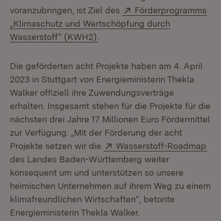
Extern:
voranzubringen, ist Ziel des
Förderprogramms
„Klimaschutz und Wertschöpfung durch
(Öffnet in neuem Fenster)
Wasserstoff“ (KWH2)
.
Die geförderten acht Projekte haben am 4. April
2023 in Stuttgart von Energieministerin Thekla
Walker offiziell ihre Zuwendungsverträge
erhalten. Insgesamt stehen für die Projekte für die
nächsten drei Jahre 17 Millionen Euro Fördermittel
zur Verfügung. „Mit der Förderung der acht
Extern:
(Öf
Projekte setzen wir die
Wasserstoff-Roadmap
des Landes Baden-Württemberg weiter
konsequent um und unterstützen so unsere
heimischen Unternehmen auf ihrem Weg zu einem
klimafreundlichen Wirtschaften“, betonte
Energieministerin Thekla Walker.