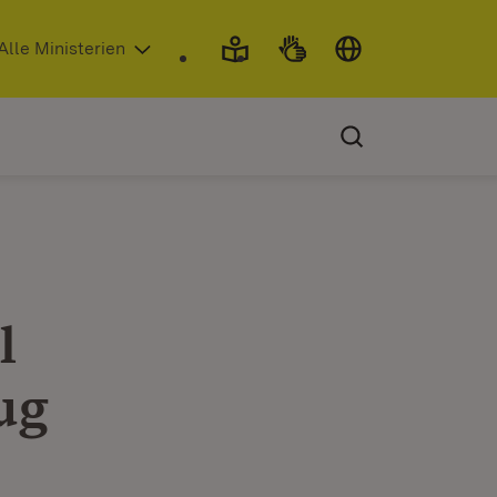
 in neuem Fenster)
Alle Ministerien
l
ug