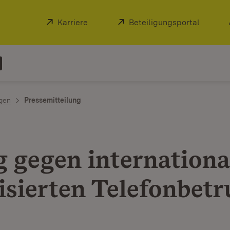
Extern:
Karriere
(Öffnet in neuem Fenster)
Extern:
Beteiligungsportal
(Öffnet
ngen
Pressemitteilung
g gegen internationa
isierten Telefonbetr