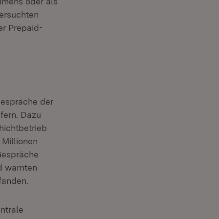
hmens oder als
versuchten
er Prepaid-
Gespräche der
fern. Dazu
ichtbetrieb
 Millionen
 Gespräche
nd warnten
fanden.
ntrale