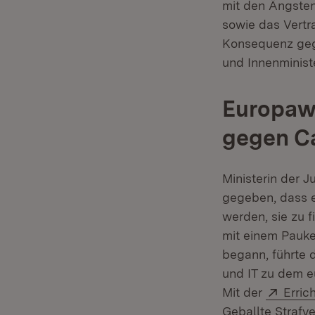
mit den Ängsten
sowie das Vertr
Konsequenz gege
und Innenminist
Europawe
gegen Ca
Ministerin der 
gegeben, dass eg
werden, sie zu 
mit einem Pauke
begann, führte 
und IT zu dem e
Exter
Mit der
Erric
Geballte Strafv