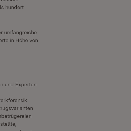
ls hundert
er umfangreiche
erte in Höhe von
en und Experten
,
werkforensik
trugsvarianten
nbetrügereien
tellte,