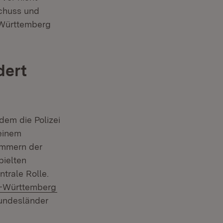
schuss und
-Württemberg
dert
em die Polizei
einem
ummern der
pielten
ntrale Rolle.
(Öffnet in neuem Fenster)
n-Württemberg
Bundesländer