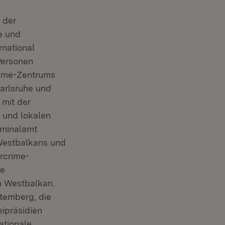
 der
e und
rnational
Personen
rime-Zentrums
Karlsruhe und
mit der
 und lokalen
iminalamt
Westbalkans und
rcrime-
re
m Westbalkan.
temberg, die
eipräsidien
ationale