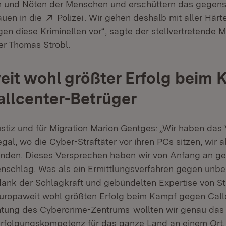
 und Nöten der Menschen und erschüttern das gegense
Extern:
(Öffnet in neuem Fenster)
auen in die
Polizei
. Wir gehen deshalb mit aller Härt
n diese Kriminellen vor“, sagte der stellvertretende M
er Thomas Strobl.
it wohl größter Erfolg beim 
llcenter-Betrüger
Justiz und für Migration Marion Gentges: „Wir haben da
al, wo die Cyber-Straftäter vor ihren PCs sitzen, wir a
finden. Dieses Versprechen haben wir von Anfang an g
nschlag. Was als ein Ermittlungsverfahren gegen unbe
dank der Schlagkraft und gebündelten Expertise von St
uropaweit wohl größten Erfolg beim Kampf gegen Call
n:
(Öffnet in neuem Fenst
htung des Cybercrime-Zentrums
wollten wir genau das 
erfolgungskompetenz für das ganze Land an einem Ort. 