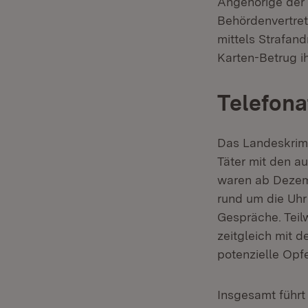
Angehörige der 
Behördenvertret
mittels Strafan
Karten-Betrug i
Telefona
Das Landeskrimi
Täter mit den a
waren ab Dezem
rund um die Uhr 
Gespräche. Teilw
zeitgleich mit d
potenzielle Opf
Insgesamt führt