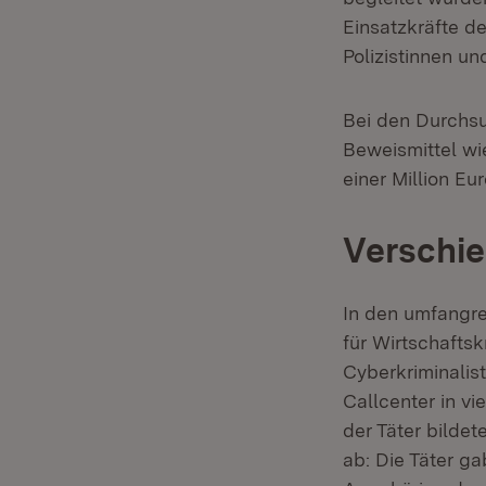
Einsatzkräfte de
Polizistinnen un
Bei den Durchsu
Beweismittel wi
einer Million Eu
Verschie
In den umfangr
für Wirtschaftskr
Cyberkriminalis
Callcenter in v
der Täter bilde
ab: Die Täter g