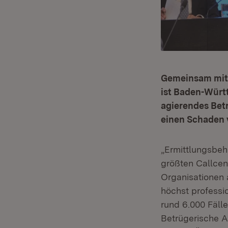
Gemeinsam mit 
ist Baden-Würt
agierendes Betr
einen Schaden 
„Ermittlungsbe
größten Callcen
Organisationen 
höchst professi
rund 6.000 Fäll
Betrügerische A