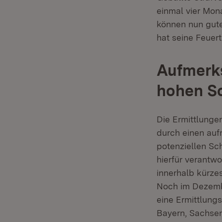
einmal vier Mon
können nun gut
hat seine Feuer
Aufmerks
hohen S
Die Ermittlunge
durch einen auf
potenziellen Sc
hierfür verantwo
innerhalb kürzes
Noch im Dezemb
eine Ermittlung
Bayern, Sachsen