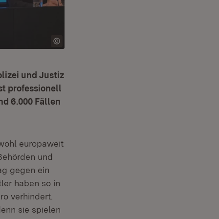
izei und Justiz
t professionell
nd 6.000 Fällen
wohl europaweit
 Behörden und
lag gegen ein
ler haben so in
o verhindert.
enn sie spielen