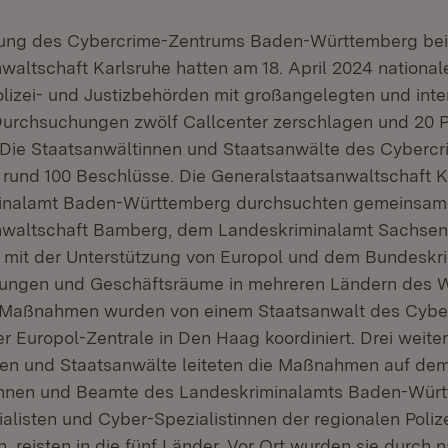
rung des Cybercrime-Zentrums Baden-Württemberg bei
waltschaft Karlsruhe hatten am 18. April 2024 national
olizei- und Justizbehörden mit großangelegten und inte
urchsuchungen zwölf Callcenter zerschlagen und 20 
Die Staatsanwältinnen und Staatsanwälte des Cyberc
u rund 100 Beschlüsse. Die Generalstaatsanwaltschaft 
inalamt Baden-Württemberg durchsuchten gemeinsam 
nwaltschaft Bamberg, dem Landeskriminalamt Sachsen
 mit der Unterstützung von Europol und dem Bundeskr
nungen und Geschäftsräume in mehreren Ländern des 
e Maßnahmen wurden von einem Staatsanwalt des Cybe
r Europol-Zentrale in Den Haag koordiniert. Drei weite
nen und Staatsanwälte leiteten die Maßnahmen auf de
nnen und Beamte des Landeskriminalamts Baden-Würt
alisten und Cyber-Spezialistinnen der regionalen Poliz
, reisten in die fünf Länder. Vor Ort wurden sie durch n