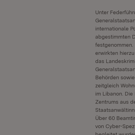
Unter Federfüh
Generalstaatsan
internationale P
abgestimmten D
festgenommen. 
erwirkten hierz
das Landeskrim
Generalstaatsa
Behörden sowie
zeitgleich Woh
im Libanon. Di
Zentrums aus de
Staatsanwältin
Über 60 Beamti
von Cyber-Spezi
begleitet wurden