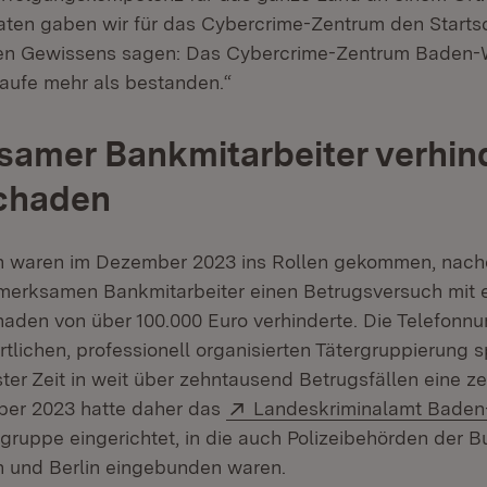
aten gaben wir für das Cybercrime-Zentrum den Start
en Gewissens sagen: Das Cybercrime-Zentrum Baden
taufe mehr als bestanden.“
amer Bankmitarbeiter verhin
chaden
n waren im Dezember 2023 ins Rollen gekommen, nachd
merksamen Bankmitarbeiter einen Betrugsversuch mit 
haden von über 100.000 Euro verhinderte. Die Telefonn
rtlichen, professionell organisierten Tätergruppierung s
ter Zeit in weit über zehntausend Betrugsfällen eine ze
Extern:
er 2023 hatte daher das
Landeskriminalamt Bade
sgruppe eingerichtet, in die auch Polizeibehörden der 
 und Berlin eingebunden waren.