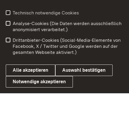
Youtube
Technisch notwendige Cookies
Analyse-Cookies (Die Daten werden ausschließlich
Zum 
anonymisiert verarbeitet.)
Impressum
Kontakt
Drittanbieter-Cookies (Social-Media-Elemente von
Benutzungshinweise
Barrierefreiheit
Facebook, X / Twitter und Google werden auf der
gesamten Webseite aktiviert.)
Datenschutz
Cookies
Alle akzeptieren
Auswahl bestätigen
Notwendige akzeptieren
Link zum Landesportal