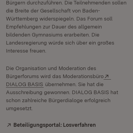
Bürgern durchzuführen. Die Teilnehmenden sollen
die Breite der Gesellschaft von Baden-
Württemberg widerspiegeln. Das Forum soll
Empfehlungen zur Dauer des allgemein
bildenden Gymnasiums erarbeiten. Die
Landesregierung würde sich über ein großes
Interesse freuen.
Die Organisation und Moderation des
Extern:
Bürgerforums wird das Moderationsbüro
(Öffnet in neuem Fenster)
DIALOG BASIS
übernehmen. Sie hat die
Ausschreibung gewonnen. DIALOG BASIS hat
schon zahlreiche Bürgerdialoge erfolgreich
umgesetzt.
Extern:
Beteiligungsportal: Losverfahren
(Öffnet in neu