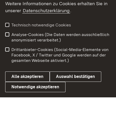
Social Wall
Weitere Informationen zu Cookies erhalten Sie in
unserer
Datenschutzerklärung
.
X / Twitter
Youtube
Technisch notwendige Cookies
Analyse-Cookies (Die Daten werden ausschließlich
Zum 
anonymisiert verarbeitet.)
Impressum
Kontakt
Drittanbieter-Cookies (Social-Media-Elemente von
Benutzungshinweise
Barrierefreiheit
Facebook, X / Twitter und Google werden auf der
gesamten Webseite aktiviert.)
Datenschutz
Cookies
Alle akzeptieren
Auswahl bestätigen
Notwendige akzeptieren
Link zum Landesportal