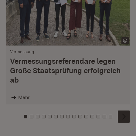
Vermessung
Vermessungsreferendare legen
Große Staatsprüfung erfolgreich
ab
Mehr
Zu Kachel: 0
Zu Kachel: 1
Zu Kachel: 2
Zu Kachel: 3
Zu Kachel: 4
Zu Kachel: 5
Zu Kachel: 6
Zu Kachel: 7
Zu Kachel: 8
Zu Kachel: 9
Zu Kachel: 10
Zu Kachel: 11
Zu Kachel: 12
Zu Kachel: 1
Zu Kachel