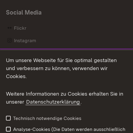
Social Media
Flickr
Instagram
LinkedIn
Um unsere Webseite für Sie optimal gestalten
Mastodon
und verbessern zu können, verwenden wir
Cookies.
Messenger
Social Wall
Weitere Informationen zu Cookies erhalten Sie in
unserer
Datenschutzerklärung
.
X / Twitter
Youtube
Technisch notwendige Cookies
Analyse-Cookies (Die Daten werden ausschließlich
Zum 