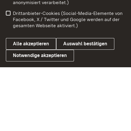
anonymisiert verarbeitet.)
Impressum
Kontakt
Drittanbieter-Cookies (Social-Media-Elemente von
Benutzungshinweise
Barrierefreiheit
Facebook, X / Twitter und Google werden auf der
gesamten Webseite aktiviert.)
Datenschutz
Cookies
Alle akzeptieren
Auswahl bestätigen
Notwendige akzeptieren
Link zum Landesportal