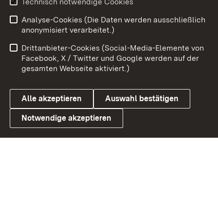
Technisch notwendige Cookies
Analyse-Cookies (Die Daten werden ausschließlich
Zum 
anonymisiert verarbeitet.)
Impressum
Kontakt
Drittanbieter-Cookies (Social-Media-Elemente von
Benutzungshinweise
Barrierefreiheit
Facebook, X / Twitter und Google werden auf der
gesamten Webseite aktiviert.)
Datenschutz
Cookies
Alle akzeptieren
Auswahl bestätigen
Notwendige akzeptieren
Link zum Landesportal