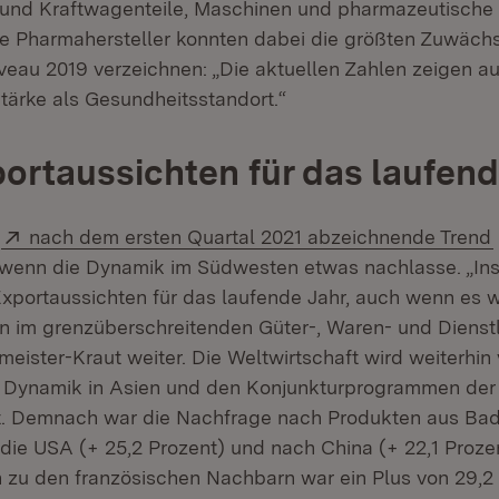
und Kraftwagenteile, Maschinen und pharmazeutische 
e Pharmahersteller konnten dabei die größten Zuwächs
veau 2019 verzeichnen: „Die aktuellen Zahlen zeigen 
ärke als Gesundheitsstandort.“
ortaussichten für das laufend
Extern:
s
nach dem ersten Quartal 2021 abzeichnende Trend
wenn die Dynamik im Südwesten etwas nachlasse. „In
xportaussichten für das laufende Jahr, auch wenn es w
 im grenzüberschreitenden Güter-, Waren- und Dienst
eister-Kraut weiter. Die Weltwirtschaft wird weiterhin
n Dynamik in Asien und den Konjunkturprogrammen der 
t. Demnach war die Nachfrage nach Produkten aus Ba
die USA (+ 25,2 Prozent) und nach China (+ 22,1 Proz
 zu den französischen Nachbarn war ein Plus von 29,2