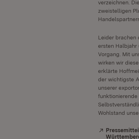
verzeichnen. Di
zweistelligen Pl
Handelspartnern
Leider brachen 
ersten Halbjahr 
Vorgang. Mit un
wirken wir dies
erklärte Hoffmei
der wichtigste 
unserer exportor
funktionierende
Selbstverständl
Wohlstand unser
Extern:
Pressemittei
Württemberg