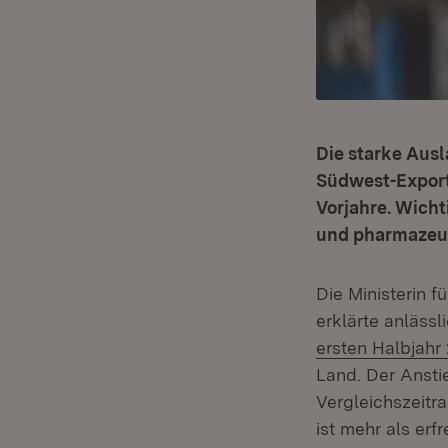
Die starke Ausl
Südwest-Exporte
Vorjahre. Wich
und pharmazeut
Die Ministerin f
erklärte anlässl
ersten Halbjahr
Land. Der Ansti
Vergleichszeitr
ist mehr als erf