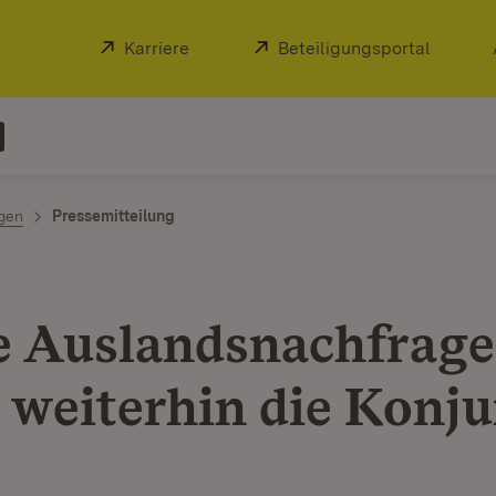
Extern:
Karriere
(Öffnet in neuem Fenster)
Extern:
Beteiligungsportal
(Öffnet
ngen
Pressemitteilung
e Auslandsnachfrage
t weiterhin die Konj