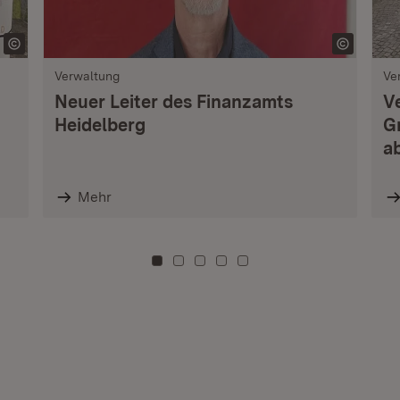
Verwaltung
Ve
Neuer Leiter des Finanzamts
V
Heidelberg
G
a
Mehr
Zu Kachel: 0
Zu Kachel: 3
Zu Kachel: 6
Zu Kachel: 9
Zu Kachel: 12