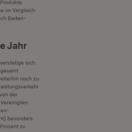
Produkte.
e im Vergleich
auch Baden-
e Jahr
(Öffnet in neuem Fenster)
verstetige sich
sgesamt
eiterhin noch zu
leistungsverkehr
 von der
Vereinigten
den-
ent) besonders
 Prozent zu