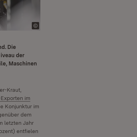
nd. Die
Niveau der
ile, Maschinen
er-Kraut,
-Exporten im
ie Konjunktur im
egenüber dem
 letzten Jahr
ozent) entfielen