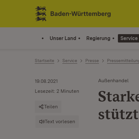
Zum Inhalt springen
Link zur Startseite
Unser Land
Regierung
Service
Startseite
Service
Presse
Pressemitteilu
Außenhandel
19.08.2021
Stark
Lesezeit: 2 Minuten
Teilen
stütz
Text vorlesen