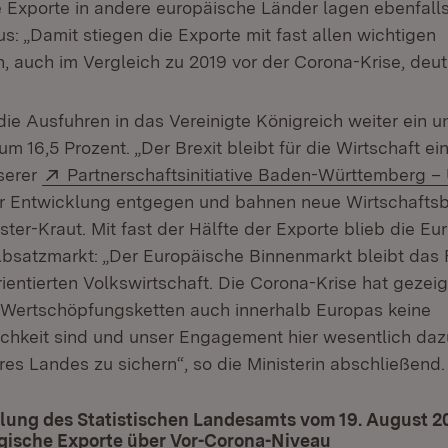
e Exporte in andere europäische Länder lagen ebenfall
us: „Damit stiegen die Exporte mit fast allen wichtigen
, auch im Vergleich zu 2019 vor der Corona-Krise, deutl
die Ausfuhren in das Vereinigte Königreich weiter ein 
um 16,5 Prozent. „Der Brexit bleibt für die Wirtschaft e
Extern:
serer
Partnerschaftsinitiative Baden-Württemberg –
er Entwicklung entgegen und bahnen neue Wirtschafts
ster-Kraut. Mit fast der Hälfte der Exporte blieb die E
Absatzmarkt: „Der Europäische Binnenmarkt bleibt da
ientierten Volkswirtschaft. Die Corona-Krise hat gezeig
 Wertschöpfungsketten auch innerhalb Europas keine
ichkeit sind und unser Engagement hier wesentlich dazu
es Landes zu sichern“, so die Ministerin abschließend.
lung des Statistischen Landesamts vom 19. August 2
ische Exporte über Vor-Corona-Niveau
(Öffnet in ne