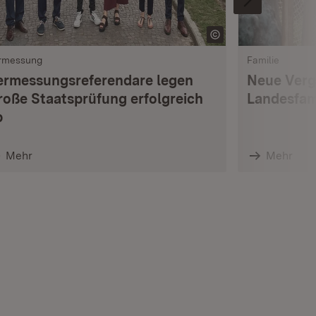
rmessung
Familie
ermessungsreferendare legen
Neue Verg
roße Staatsprüfung erfolgreich
Landesfam
b
Mehr
Mehr