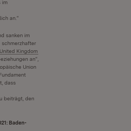
s im
ich an.“
und sanken im
in schmerzhafter
(Öffnet in neuem Fenster)
 United Kingdom
beziehungen an“,
uropäische Union
s Fundament
t, dass
 beiträgt, den
021: Baden-
uem Fenster)