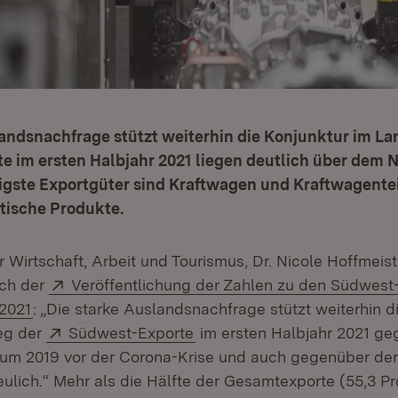
andsnachfrage stützt weiterhin die Konjunktur im La
 im ersten Halbjahr 2021 liegen deutlich über dem 
tigste Exportgüter sind Kraftwagen und Kraftwagente
ische Produkte.
ür Wirtschaft, Arbeit und Tourismus, Dr. Nicole Hoffmeist
Extern:
ich der
Veröffentlichung der Zahlen zu den Südwest
(Öffnet in neuem Fenster)
 2021
: „Die starke Auslandsnachfrage stützt weiterhin d
Extern:
(Öffnet in neuem Fenster)
eg der
Südwest-Exporte
im ersten Halbjahr 2021 g
aum 2019 vor der Corona-Krise und auch gegenüber dem
reulich.“ Mehr als die Hälfte der Gesamtexporte (55,3 Pr