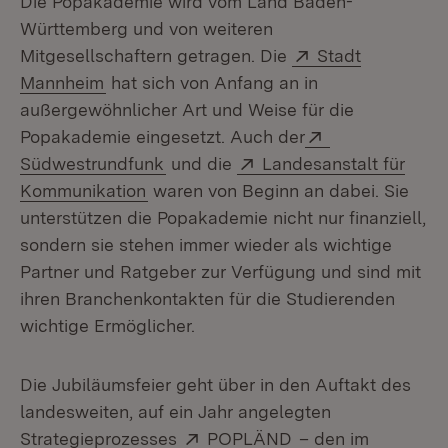
Die Popakademie wird vom Land Baden-
Württemberg und von weiteren
Extern:
Mitgesellschaftern getragen. Die
Stadt
(Öffnet in neuem Fenster)
Mannheim
hat sich von Anfang an in
außergewöhnlicher Art und Weise für die
Extern:
Popakademie eingesetzt. Auch der
(Öffnet in neuem Fenster)
Extern:
Südwestrundfunk
und die
Landesanstalt für
(Öffnet in neuem Fenster)
Kommunikation
waren von Beginn an dabei. Sie
unterstützen die Popakademie nicht nur finanziell,
sondern sie stehen immer wieder als wichtige
Partner und Ratgeber zur Verfügung und sind mit
ihren Branchenkontakten für die Studierenden
wichtige Ermöglicher.
Die Jubiläumsfeier geht über in den Auftakt des
landesweiten, auf ein Jahr angelegten
Extern:
(Öffnet in neuem F
Strategieprozesses
POPLÄND
– den im