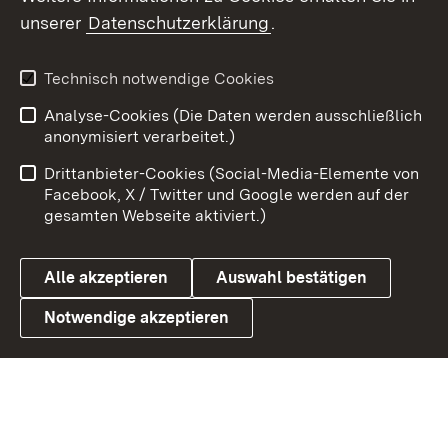
unserer
Datenschutzerklärung
.
X / Twitter
Youtube
Technisch notwendige Cookies
Analyse-Cookies (Die Daten werden ausschließlich
Zum 
anonymisiert verarbeitet.)
Impressum
Kontakt
Drittanbieter-Cookies (Social-Media-Elemente von
Benutzungshinweise
Barrierefreiheit
Facebook, X / Twitter und Google werden auf der
gesamten Webseite aktiviert.)
Datenschutz
Cookies
Alle akzeptieren
Auswahl bestätigen
Notwendige akzeptieren
Link zum Landesportal