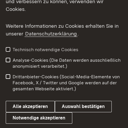
und verbessern zu können, verwenden wir
Cookies.
Messenger
Social Wall
Weitere Informationen zu Cookies erhalten Sie in
unserer
Datenschutzerklärung
.
X / Twitter
Youtube
Technisch notwendige Cookies
Analyse-Cookies (Die Daten werden ausschließlich
Zum 
anonymisiert verarbeitet.)
Impressum
Kontakt
Drittanbieter-Cookies (Social-Media-Elemente von
Benutzungshinweise
Barrierefreiheit
Facebook, X / Twitter und Google werden auf der
gesamten Webseite aktiviert.)
Datenschutz
Cookies
Alle akzeptieren
Auswahl bestätigen
Notwendige akzeptieren
Link zum Landesportal