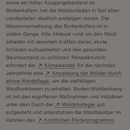
sowie ein hoher Ausgangsbestand an
Borkenkäfern, hat die Waldschäden in fast allen
Landesteilen deutlich ansteigen lassen. Die
Massenvermehrung des Borkenkäfers ist in
vollem Gange. Alle Akteure rund um den Wald
arbeiten mit vereinten Kräften daran, akute
Schäden aufzuarbeiten und den gesunden
Baumbestand zu schützen. Perspektivisch
Extern:
(Öffnet in neuem Fenst
erfordert der
Klimawandel
für die nächsten
Extern:
Jahrzehnte eine
Anpassung der Wälder durch
(Öffnet in neuem Fenster)
aktive Waldpflege
, um die vielfältigen
Waldfunktionen zu erhalten. Baden-Württemberg
ist mit den ergriffenen Maßnahmen und Initiativen
Extern:
(Öffnet in neu
unter dem Dach der
Waldstrategie
gut
aufgestellt und unterstützen die Waldbesitzer im
Extern:
(Öffne
Rahmen des
Forstlichen Förderprogramms
.