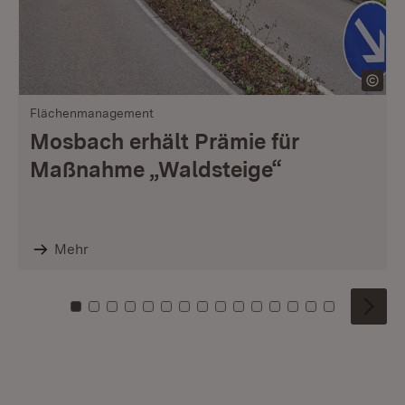
Flächenmanagement
Mosbach erhält Prämie für
Maßnahme „Waldsteige“
Mehr
Zu Kachel: 0
Zu Kachel: 1
Zu Kachel: 2
Zu Kachel: 3
Zu Kachel: 4
Zu Kachel: 5
Zu Kachel: 6
Zu Kachel: 7
Zu Kachel: 8
Zu Kachel: 9
Zu Kachel: 10
Zu Kachel: 11
Zu Kachel: 12
Zu Kachel: 1
Zu Kachel