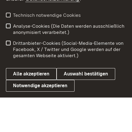
X / Twitter
Youtube
Technisch notwendige Cookies
Analyse-Cookies (Die Daten werden ausschließlich
Zum 
anonymisiert verarbeitet.)
Impressum
Kontakt
Drittanbieter-Cookies (Social-Media-Elemente von
Benutzungshinweise
Barrierefreiheit
Facebook, X / Twitter und Google werden auf der
gesamten Webseite aktiviert.)
Datenschutz
Cookies
Alle akzeptieren
Auswahl bestätigen
Notwendige akzeptieren
Link zum Landesportal