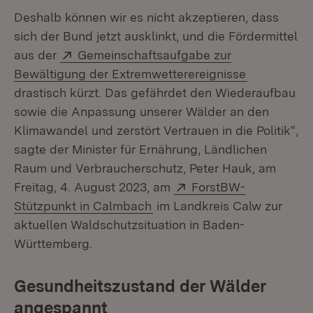
Deshalb können wir es nicht akzeptieren, dass
sich der Bund jetzt ausklinkt, und die Fördermittel
Extern:
aus der
Gemeinschaftsaufgabe zur
(Öffnet in 
Bewältigung der Extremwetterereignisse
drastisch kürzt. Das gefährdet den Wiederaufbau
sowie die Anpassung unserer Wälder an den
Klimawandel und zerstört Vertrauen in die Politik“,
sagte der Minister für Ernährung, Ländlichen
Raum und Verbraucherschutz, Peter Hauk, am
Extern:
Freitag, 4. August 2023, am
ForstBW-
(Öffnet in neuem Fenster)
Stützpunkt in Calmbach
im Landkreis Calw zur
aktuellen Waldschutzsituation in Baden-
Württemberg.
Gesundheitszustand der Wälder
angespannt