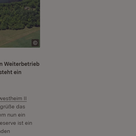
n Weiterbetrieb
teht ein
estheim II
begrüße das
em nun ein
eserve ist ein
nden