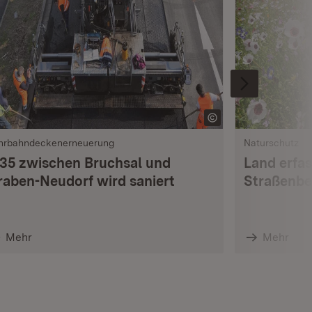
hrbahndeckenerneuerung
Naturschutz
 35 zwischen Bruchsal und
Land erfas
raben-Neudorf wird saniert
Straßenbe
Mehr
Mehr