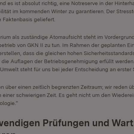
nd es ist absolut richtig, eine Not­reserve in der Hinter
ilität im kommenden Winter zu garantieren. Der Stresst
e Faktenbasis geliefert.
rium als zuständige Atomaufsicht steht im Vordergrund,
betrieb von GKN II zu tun. Im Rahmen der geplanten Ei
rstellen, dass die gleichen hohen Sicherheits­standard
 die Auflagen der Betriebsgenehmigung er­füllt werden.
mwelt steht für uns bei jeder Entscheidung an erster S
den über einen zeitlich begrenzten Zeitraum; wir reden ü
 einer schwierigen Zeit. Es geht nicht um den Wiederein
ologie.“
wen­digen Prüfungen und War