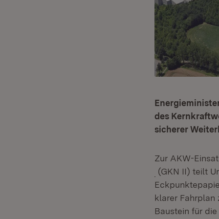
Energieminister
des Kernkraftw
sicherer Weiter
Zur AKW-Einsat
(Öffnet in neue
(GKN II) teilt 
Eckpunktepapier
klarer Fahrplan 
Baustein für di