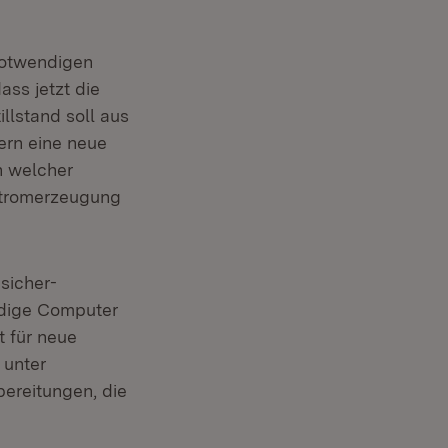
otwen­digen
ass jetzt die
llstand soll aus
ern eine neue
n welcher
 Stromerzeugung
sicher­
ndige Computer
t für neue
 unter
ereitungen, die