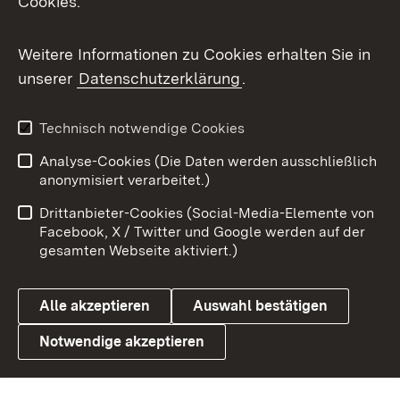
Cookies.
Messenger
Social Wall
Weitere Informationen zu Cookies erhalten Sie in
unserer
Datenschutzerklärung
.
X / Twitter
Youtube
Technisch notwendige Cookies
Analyse-Cookies (Die Daten werden ausschließlich
Zum 
anonymisiert verarbeitet.)
Impressum
Kontakt
Drittanbieter-Cookies (Social-Media-Elemente von
Benutzungshinweise
Barrierefreiheit
Facebook, X / Twitter und Google werden auf der
gesamten Webseite aktiviert.)
Datenschutz
Cookies
Alle akzeptieren
Auswahl bestätigen
Notwendige akzeptieren
Link zum Landesportal