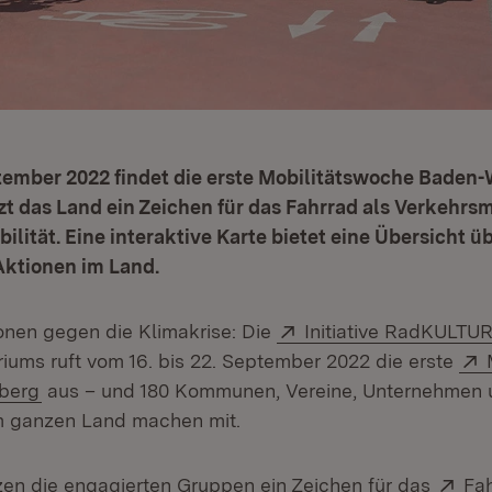
tember 2022 findet die erste Mobilitätswoche Baden
tzt das Land ein Zeichen für das Fahrrad als Verkehrsm
ilität. Eine interaktive Karte bietet eine Übersicht üb
Aktionen im Land.
Extern:
nen gegen die Klimakrise: Die
Initiative RadKULTU
riums ruft vom 16. bis 22. September 2022 die erste
(Öffnet in neuem Fenster)
berg
aus – und 180 Kommunen, Vereine, Unternehmen 
m ganzen Land machen mit.
Ext
en die engagierten Gruppen ein Zeichen für das
Fah