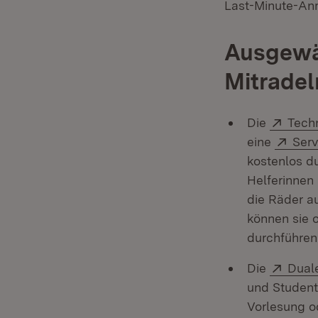
Last-Minute-Anm
Ausgewä
Mitradel
Exter
Die
Tech
Exte
eine
Serv
kostenlos d
Helferinnen
die Räder au
können sie o
durchführen
Exter
Die
Dual
und Studente
Vorlesung o