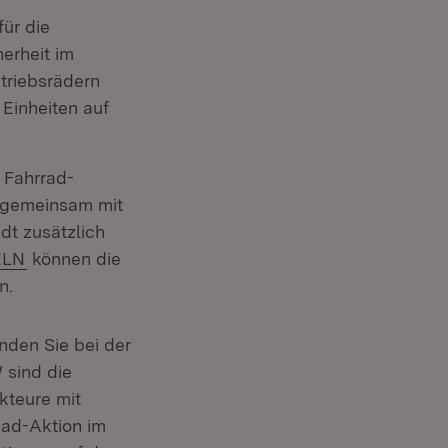
für die
herheit im
triebsrädern
Einheiten auf
e Fahrrad-
 gemeinsam mit
dt zusätzlich
(Öffnet in neuem Fenster)
ELN
können die
n.
nden Sie bei der
enster)
 sind die
kteure mit
Rad-Aktion im