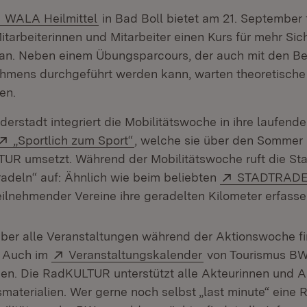
Extern:
(Öffnet in neuem Fenster)
WALA Heilmittel
in Bad Boll bietet am 21. September 
tarbeiterinnen und Mitarbeiter einen Kurs für mehr Sic
an. Neben einem Übungsparcours, der auch mit den Be
hmens durchgeführt werden kann, warten theoretische 
en.
lderstadt integriert die Mobilitätswoche in ihre laufend
Extern:
(Öffnet in neuem Fenster)
„Sportlich zum Sport“
, welche sie über den Sommer
UR umsetzt. Während der Mobilitätswoche ruft die Sta
Extern:
adeln“ auf: Ähnlich wie beim beliebten
STADTRAD
eilnehmender Vereine ihre geradelten Kilometer erfasse
über alle Veranstaltungen während der Aktionswoche fi
(Öffnet in neuem Fenster)
Extern:
(Öffnet in neuem F
. Auch im
Veranstaltungskalender
von Tourismus BW
den. Die RadKULTUR unterstützt alle Akteurinnen und A
aterialien. Wer gerne noch selbst „last minute“ eine 