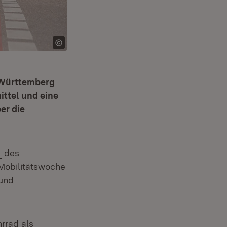
-Württemberg
ittel und eine
er die
(Öffnet in neuem Fenster)
R
des
Extern:
Mobilitätswoche
und
ern:
rrad als