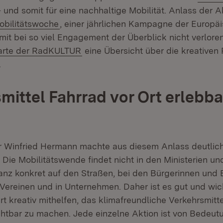
Öffnet in neuem Fenster)
 und somit für eine nachhaltige Mobilität. Anlass der Ak
(Öffnet in neuem Fenster)
obilitätswoche
, einer jährlichen Kampagne der Europä
it bei so viel Engagement der Überblick nicht verloren 
(Öffnet in neuem Fenster)
Karte der RadKULTUR
eine Übersicht über die kreativen
.
mittel Fahrrad vor Ort erlebba
r Winfried Hermann machte aus diesem Anlass deutlich:
(Öffnet in neuem Fenster)
! Die Mobilitätswende findet nicht in den Ministerien u
ganz konkret auf den Straßen, bei den Bürgerinnen und 
ereinen und in Unternehmen. Daher ist es gut und wich
t kreativ mithelfen, das klimafreundliche Verkehrsmitt
chtbar zu machen. Jede einzelne Aktion ist von Bedeut