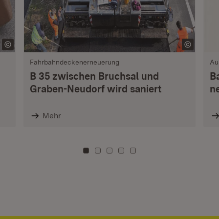
Fahrbahndeckenerneuerung
Au
B 35 zwischen Bruchsal und
B
Graben-Neudorf wird saniert
n
Mehr
Zu Kachel: 0
Zu Kachel: 3
Zu Kachel: 6
Zu Kachel: 9
Zu Kachel: 12