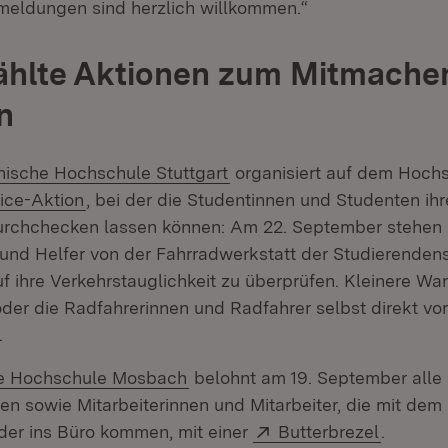
eldungen sind herzlich willkommen.“
hlte Aktionen zum Mitmache
n
n:
(Öffnet in neuem Fenster)
nische Hochschule Stuttgart
organisiert auf dem Hoch
rn:
(Öffnet in neuem Fenster)
ice-Aktion
, bei der die Studentinnen und Studenten ih
urchchecken lassen können: Am 22. September stehen 
 und Helfer von der Fahrradwerkstatt der Studierendens
f ihre Verkehrstauglichkeit zu überprüfen. Kleinere Wa
der die Radfahrerinnen und Radfahrer selbst direkt vor
.
n:
(Öffnet in neuem Fenster)
e Hochschule Mosbach
belohnt am 19. September alle
n sowie Mitarbeiterinnen und Mitarbeiter, die mit dem
Extern:
(Öffnet 
der ins Büro kommen, mit einer
Butterbrezel
.