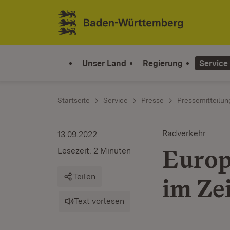
Zum Inhalt springen
Link zur Startseite
Unser Land
Regierung
Service
Startseite
Service
Presse
Pressemitteilu
Radverkehr
13.09.2022
Europ
Lesezeit: 2 Minuten
Teilen
im Ze
Text vorlesen