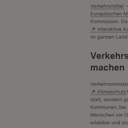
(
Verkehrsmittel
–
Europäischen M
Kommission. Dam
Extern:
interaktive 
im ganzen Land
Verkehrs
machen
Verkehrsministe
Extern:
Klimaschutz
statt, sondern 
Kommunen, bei V
Menschen vor Or
erlebbar und si