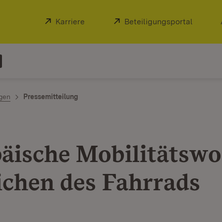
Extern:
Karriere
(Öffnet in neuem Fenster)
Extern:
Beteiligungsportal
(Öffnet
ngen
Pressemitteilung
äische Mobilitätsw
ichen des Fahrrads