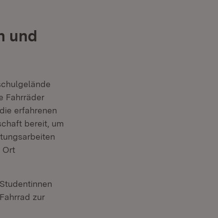
n und
schulgelände
re Fahrräder
die erfahrenen
chaft bereit, um
rtungsarbeiten
 Ort
 Studentinnen
 Fahrrad zur
in neuem Fenster)