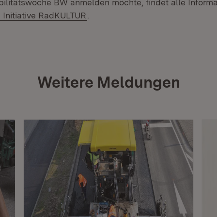
litätswoche BW anmelden möchte, findet alle Informa
Extern:
(Öffnet in neuem Fenster)
Initiative RadKULTUR
.
Weitere Meldungen