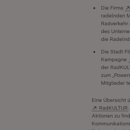
Die Firma
radelnden Mi
Radverkehr 
des Unterne
die Radelnd
Die Stadt Fi
Kampagne
der RadKULT
zum „Powerr
Mitglieder t
Eine Übersicht 
Extern:
RadKULTUR
Aktionen zu fin
Kommunikationsm