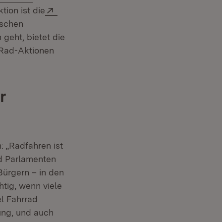
Extern:
tion ist die
ischen
geht, bietet die
 Rad-Aktionen
r
 „Radfahren ist
nd Parlamenten
Bürgern – in den
tig, wenn viele
el Fahrrad
ung, und auch