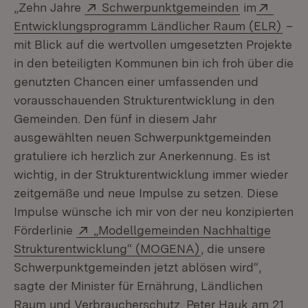
Extern:
(Öffnet in n
Extern
„Zehn Jahre
Schwerpunktgemeinden
im
(Öff
Entwicklungsprogramm Ländlicher Raum (ELR)
–
mit Blick auf die wertvollen umgesetzten Projekte
in den beteiligten Kommunen bin ich froh über die
genutzten Chancen einer umfassenden und
vorausschauenden Strukturentwicklung in den
Gemeinden. Den fünf in diesem Jahr
ausgewählten neuen Schwerpunktgemeinden
gratuliere ich herzlich zur Anerkennung. Es ist
wichtig, in der Strukturentwicklung immer wieder
zeitgemäße und neue Impulse zu setzen. Diese
Impulse wünsche ich mir von der neu konzipierten
Extern:
Förderlinie
„Modellgemeinden Nachhaltige
(Öffnet in neuem F
Strukturentwicklung“ (MOGENA)
, die unsere
Schwerpunktgemeinden jetzt ablösen wird“,
sagte der Minister für Ernährung, Ländlichen
Raum und Verbraucherschutz, Peter Hauk am 21.