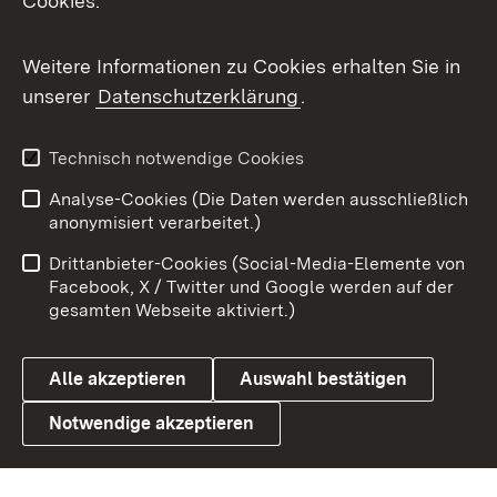
Cookies.
Messenger
Social Wall
Weitere Informationen zu Cookies erhalten Sie in
unserer
Datenschutzerklärung
.
X / Twitter
Youtube
Technisch notwendige Cookies
Analyse-Cookies (Die Daten werden ausschließlich
Zum 
anonymisiert verarbeitet.)
Impressum
Kontakt
Drittanbieter-Cookies (Social-Media-Elemente von
Benutzungshinweise
Barrierefreiheit
Facebook, X / Twitter und Google werden auf der
gesamten Webseite aktiviert.)
Datenschutz
Cookies
Alle akzeptieren
Auswahl bestätigen
Notwendige akzeptieren
Link zum Landesportal