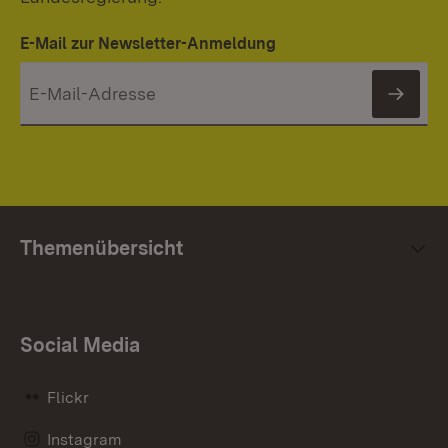
E-Mail zur Newsletter-Anmeldung
News
Themenübersicht
Social Media
Flickr
Instagram