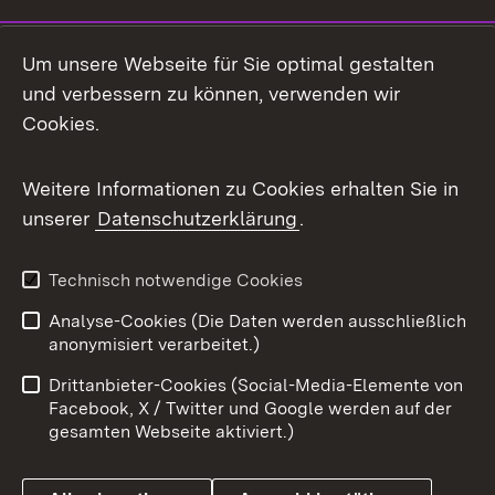
LinkedIn
Um unsere Webseite für Sie optimal gestalten
Mastodon
und verbessern zu können, verwenden wir
Cookies.
Messenger
Social Wall
Weitere Informationen zu Cookies erhalten Sie in
unserer
Datenschutzerklärung
.
X / Twitter
Youtube
Technisch notwendige Cookies
Analyse-Cookies (Die Daten werden ausschließlich
Zum 
anonymisiert verarbeitet.)
Impressum
Kontakt
Drittanbieter-Cookies (Social-Media-Elemente von
Benutzungshinweise
Barrierefreiheit
Facebook, X / Twitter und Google werden auf der
gesamten Webseite aktiviert.)
Datenschutz
Cookies