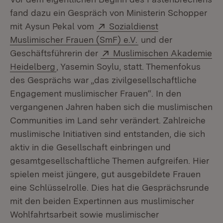
fand dazu ein Gespräch von Ministerin Schopper
Extern:
mit Aysun Pekal vom
Sozialdienst
(Öffnet in neuem Fen
Muslimischer Frauen (SmF) e.V.
und der
Extern:
Geschäftsführerin der
Muslimischen Akademie
(Öffnet in neuem Fenster)
Heidelberg
, Yasemin Soylu, statt. Themenfokus
des Gesprächs war „das zivilgesellschaftliche
Engagement muslimischer Frauen“. In den
vergangenen Jahren haben sich die muslimischen
Communities im Land sehr verändert. Zahlreiche
muslimische Initiativen sind entstanden, die sich
aktiv in die Gesellschaft einbringen und
gesamtgesellschaftliche Themen aufgreifen. Hier
spielen meist jüngere, gut ausgebildete Frauen
eine Schlüsselrolle. Dies hat die Gesprächsrunde
mit den beiden Expertinnen aus muslimischer
Wohlfahrtsarbeit sowie muslimischer