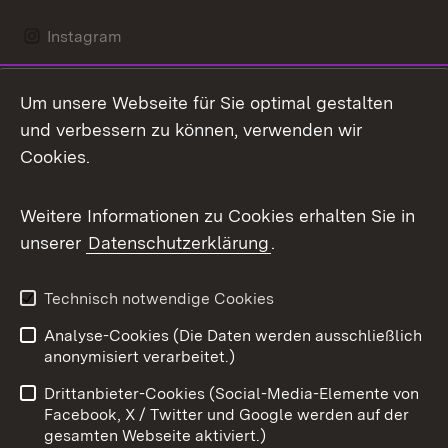
Instagram
LinkedIn
Um unsere Webseite für Sie optimal gestalten
Mastodon
und verbessern zu können, verwenden wir
Cookies.
Messenger
Social Wall
Weitere Informationen zu Cookies erhalten Sie in
unserer
Datenschutzerklärung
.
X / Twitter
Youtube
Technisch notwendige Cookies
Analyse-Cookies (Die Daten werden ausschließlich
Zum 
anonymisiert verarbeitet.)
Impressum
Kontakt
Drittanbieter-Cookies (Social-Media-Elemente von
Benutzungshinweise
Barrierefreiheit
Facebook, X / Twitter und Google werden auf der
gesamten Webseite aktiviert.)
Datenschutz
Cookies