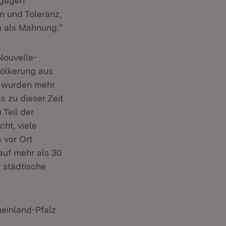
 gegen
n und Toleranz,
u als Mahnung.“
Nouvelle-
völkerung aus
s wurden mehr
s zu dieser Zeit
 Teil der
ht, viele
 vor Ort
auf mehr als 30
 städtische
einland-Pfalz