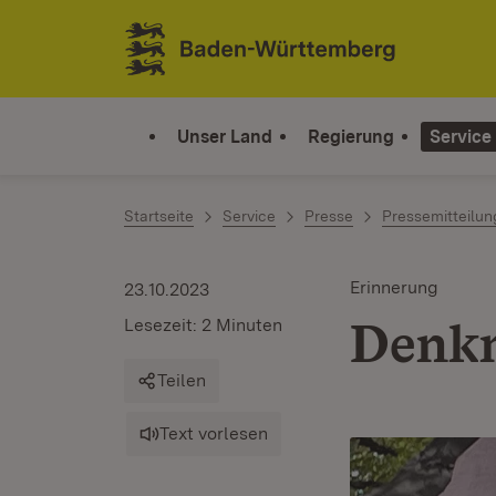
Zum Inhalt springen
Link zur Startseite
Unser Land
Regierung
Service
Startseite
Service
Presse
Pressemitteilu
Erinnerung
23.10.2023
Denkm
Lesezeit: 2 Minuten
Teilen
Text vorlesen