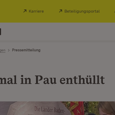
Extern:
Karriere
(Öffnet in neuem Fenster)
Extern:
Beteiligungsportal
(Öffnet
ngen
Pressemitteilung
al in Pau enthüllt