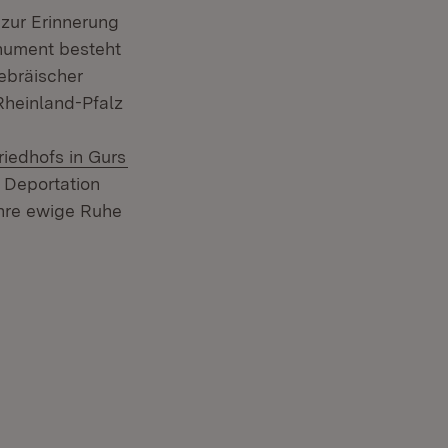
zur Erinnerung
onument besteht
hebräischer
Rheinland-Pfalz
(Öffnet in neuem Fenster)
riedhofs in Gurs
 Deportation
ihre ewige Ruhe