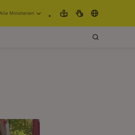
 in neuem Fenster)
Alle Ministerien