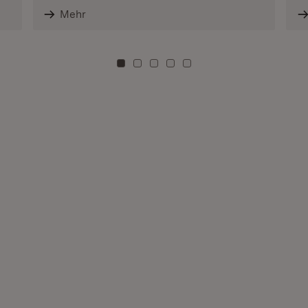
Mehr
Zu Kachel: 0
Zu Kachel: 3
Zu Kachel: 6
Zu Kachel: 9
Zu Kachel: 12