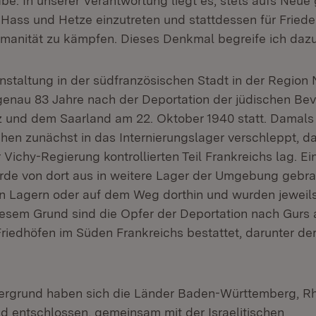
abe. In unserer Verantwortung liegt es, stets aufs Neue
 Hass und Hetze einzutreten und stattdessen für Friede
anität zu kämpfen. Dieses Denkmal begreife ich daz
staltung in der südfranzösischen Stadt in der Region 
genau 83 Jahre nach der Deportation der jüdischen Be
z und dem Saarland am 22. Oktober 1940 statt. Damal
hen zunächst in das Internierungslager verschleppt, da
Vichy-Regierung kontrollierten Teil Frankreichs lag. Ein
rde von dort aus in weitere Lager der Umgebung gebrac
en Lagern oder auf dem Weg dorthin und wurden jeweils
iesem Grund sind die Opfer der Deportation nach Gurs 
riedhöfen im Süden Frankreichs bestattet, darunter der
ergrund haben sich die Länder Baden-Württemberg, Rh
d entschlossen, gemeinsam mit der Israelitischen