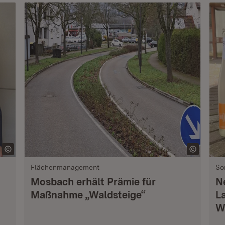
Flächenmanagement
So
Mosbach erhält Prämie für
N
Maßnahme „Waldsteige“
L
W